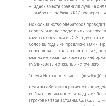
Здесь вместе сравнили лучшие онла
выбор из надёжных%2C проверенных
Но большинство операторов проводит
первом выводе средств или запросе п
казино с бонусами в 2024 году на это
более выгодными предложениями. При
персональные только платежные данн
казино не может раскроет эту информ
публиковать и открытых источниках.
Услуги Интернет-казино” “[newline]бо
Если вы обитаете в регионе пиппардо
выбрать одним множества других бес
игроков из твоей страны. Cat Casino 