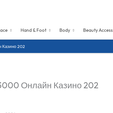
ace
Hand & Foot
Body
Beauty Access
н Казино 202
 3000 Онлайн Казино 202