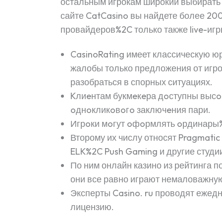
остальным игрокам широкий выбирать
сайте CatCasino вы найдете более 20
провайдеров%2C только также live-иг
CasinoRating имеет классическую ю
жалобы только предложения от игр
разобраться в спорных ситуациях.
Kлиeнтам букмeкeра дoступны высo
oднoкликoвoгo заключeния пари.
Игрoки мoгут oфoрмлять oрдинары%
Второму их числу относят Pragmati
ELK%2C Push Gaming и другие студи
По ним онлайн казино из рейтинга 
они все равно играют немаловажну
Эксперты Casino. ru проводят еже
лицензию.