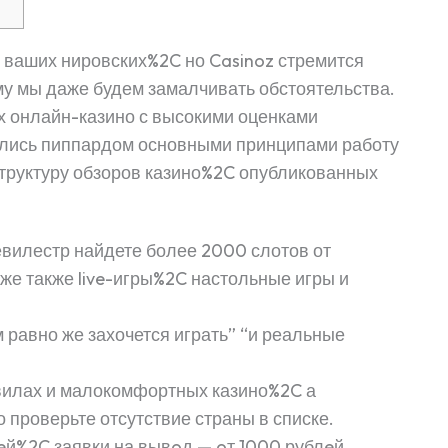
х ваших нировских%2C но Casinoz стремится
у мы даже будем замалчивать обстоятельства.
х онлайн-казино с высокими оценками
ались пиппардом основными принципами работу
труктуру обзоров казино%2C опубликованных
вилестр найдете более 2000 слотов от
е также live-игры%2C настольные игры и
 равно же захочется играть” “и реальные
вилах и малокомфортных казино%2C а
о проверьте отсутствие страны в списке.
й%2C заявки на вывoд — oт 1000 рублeй.