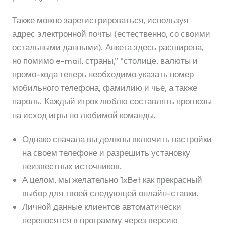
Также можно зарегистрироваться, используя
адрес электронной почты (естественно, со своими
остальными данными). Анкета здесь расширена,
но помимо e-mail, страны,” “столице, валюты и
промо-кода теперь необходимо указать номер
мобильного телефона, фамилию и чье, а также
пароль. Каждый игрок люблю составлять прогнозы
на исход игры но любимой команды.
Однако сначала вы должны включить настройки
на своем телефоне и разрешить установку
неизвестных источников.
А целом, мы желательно 1xBet как прекрасный
выбор для твоей следующей онлайн-ставки.
Личной данные клиентов автоматически
переносятся в программу через версию