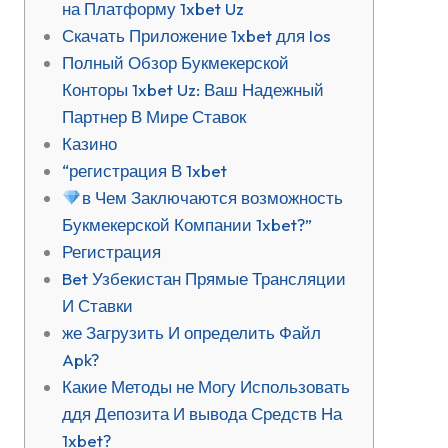
на Платформу 1xbet Uz
Скачать Приложение 1xbet для Ios
Полный Обзор Букмекерской
Конторы 1xbet Uz: Ваш Надежный
Партнер В Мире Ставок
Казино
“регистрация В 1xbet
в Чем Заключаются возможность
Букмекерской Компании 1xbet?”
Регистрация
Bet Узбекистан Прямые Трансляции
И Ставки
же Загрузить И определить Файл
Apk?
Какие Методы не Могу Использовать
ддя Депозита И вывода Средств На
1xbet?