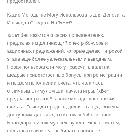
предоставлен.
Какие Методы не Могу Использовать для Депозита
И вывода Средств На 1xbet?
1xBet беспокоится о своих пользователях,
предлагая им длиннющий спектр бонусов и
акционных предложений, которые делают игровой
этапа еще более увлекательным и выгодным.
Новая пользователи могут рассчитывали на
щедрые приветственные бонусы при регистрации
и первом пополнении счета, что являлось
отличным стимулом для начала игры. 1xBet
предлагает разнообразные методы пополнения
счета а” “вывода средств, делая этап удобным и
доступным для каждого игрока в Узбекистане.
Благодаря широкому спектру платежных систем,
пользователи могут выбирать наиболее