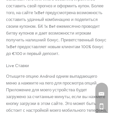
составить свой прогноз и оформить купон. Более
того, на сайте 1xBet предусмотрена возможность
составить удачный комбинацию и поделиться
своим купоном. БК 1x Bet ежемесячно проводит
битву купонов и дает возможности игрокам
получить налишний бонус. Приветственный бонус
1xBet предоставляет новым клиентам 100% бонус
до €100 и первый депозит.
Live Ставки
Отыщите опцию Android одним выпадающего
меню а нажмите на пего для просмотра опций.
Приложение для моего устройства будет
загружено за считанные минуты, если вы нажмете
кнопку загрузки в этом сайте. Это может быть
обстоит с настройкой моего мобильного телефона,