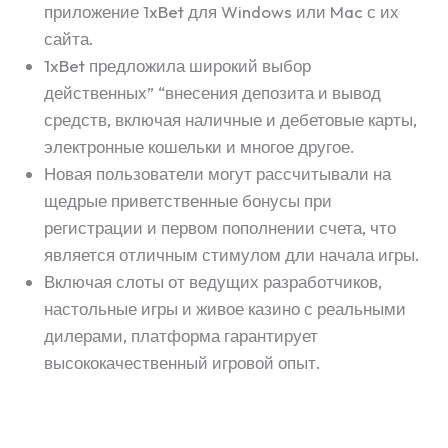
приложение 1xBet для Windows или Mac с их
сайта.
1xBet предложила широкий выбор
действенных” “внесения депозита и вывод
средств, включая наличные и дебетовые карты,
электронные кошельки и многое другое.
Новая пользователи могут рассчитывали на
щедрые приветственные бонусы при
регистрации и первом пополнении счета, что
является отличным стимулом дли начала игры.
Включая слоты от ведущих разработчиков,
настольные игры и живое казино с реальными
дилерами, платформа гарантирует
высококачественный игровой опыт.