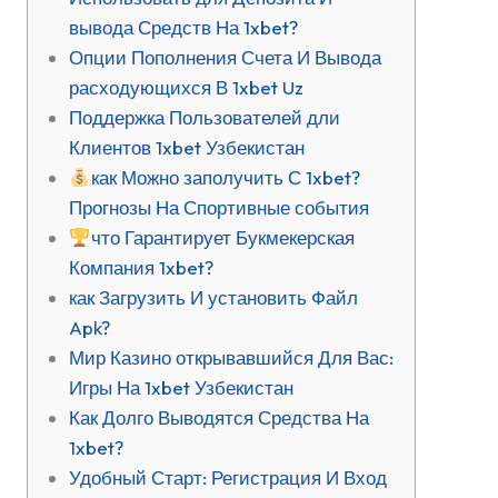
вывода Средств На 1xbet?
Опции Пополнения Счета И Вывода
расходующихся В 1xbet Uz
Поддержка Пользователей дли
Клиентов 1xbet Узбекистан
как Можно заполучить С 1xbet?
Прогнозы На Спортивные события
что Гарантирует Букмекерская
Компания 1xbet?
как Загрузить И установить Файл
Apk?
Мир Казино открывавшийся Для Вас:
Игры На 1xbet Узбекистан
Как Долго Выводятся Средства На
1xbet?
Удобный Старт: Регистрация И Вход