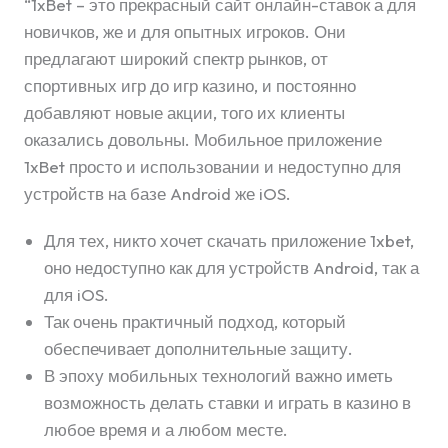
“1xBet – это прекрасный сайт онлайн-ставок а для
новичков, же и для опытных игроков. Они
предлагают широкий спектр рынков, от
спортивных игр до игр казино, и постоянно
добавляют новые акции, того их клиенты
оказались довольны. Мобильное приложение
1xBet просто и использовании и недоступно для
устройств на базе Android же iOS.
Для тех, никто хочет скачать приложение 1xbet,
оно недоступно как для устройств Android, так а
для iOS.
Так очень практичный подход, который
обеспечивает дополнительные защиту.
В эпоху мобильных технологий важно иметь
возможность делать ставки и играть в казино в
любое время и а любом месте.