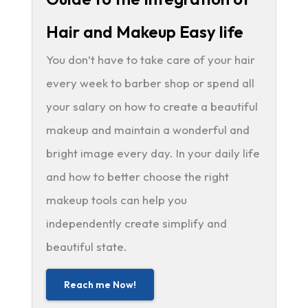
Hair and Makeup Easy life
You don’t have to take care of your hair
every week to barber shop or spend all
your salary on how to create a beautiful
makeup and maintain a wonderful and
bright image every day. In your daily life
and how to better choose the right
makeup tools can help you
independently create simplify and
beautiful state.
Reach me Now!