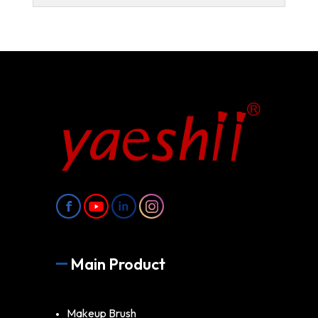
Main Product
Makeup Brush