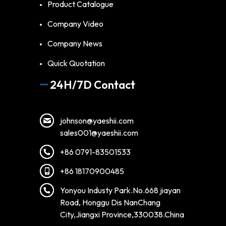
Product Catalogue
Company Video
Company News
Quick Quotation
24H/7D Contact
johnson@yaeshii.com
sales001@yaeshii.com
+86 0791-83501533
+86 18170900485
Yonyou Industy Park.No.668 jiayan
Road, Honggu Dis NanChang
City,Jiangxi Province,330038.China