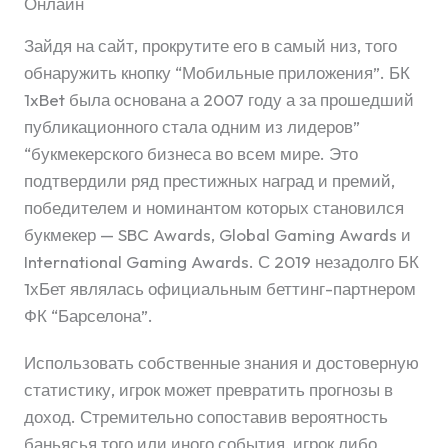
Онлайн
Зайдя на сайт, прокрутите его в самый низ, того
обнаружить кнопку “Мобильные приложения”. БК
1xBet была основана а 2007 году а за прошедший
публикационного стала одним из лидеров”
“букмекерского бизнеса во всем мире. Это
подтвердили ряд престижных наград и премий,
победителем и номинантом которых становился
букмекер — SBC Awards, Global Gaming Awards и
International Gaming Awards. С 2019 незадолго БК
1хБет являлась официальным беттинг-партнером
ФК “Барселона”.
Использовать собственные знания и достоверную
статистику, игрок может превратить прогнозы в
доход. Стремительно сопоставив вероятность
баньясья того или иного события, игрок либо