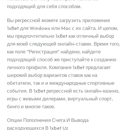
подходящий для себя способом.
Вы регрессной можете загрузить приложение
1xBet для Windows или Mac с их сайта. И целом,
мы предпочтительно 1xBet как отличный выбор
для моей следующей онлайн-ставки. Время того,
как поле “Регистрация” найдено, найдите
подходящий способ же приступайте к созданию
личного профиля. Компания 1xBet предлагает
широкий выбор вариантов ставок как на
обитатели, так и и международные спортивные
события. В 1xBet регрессной есть онлайн-казино,
игры с живыми дилерами, виртуальный спорт,
бинго и многое такое.
Опции Пополнения Счета И Вывода
расходующихся В 1xbet Uz