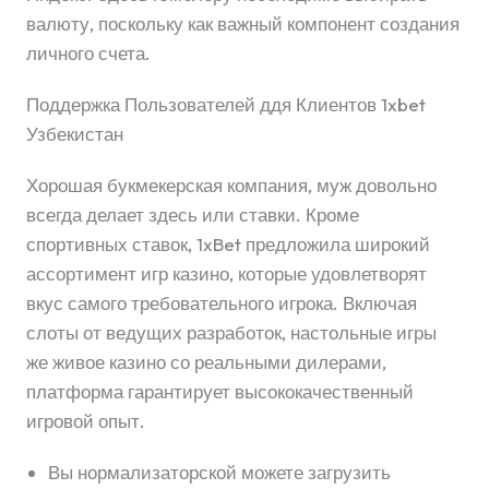
валюту, поскольку как важный компонент создания
личного счета.
Поддержка Пользователей ддя Клиентов 1xbet
Узбекистан
Хорошая букмекерская компания, муж довольно
всегда делает здесь или ставки. Кроме
спортивных ставок, 1xBet предложила широкий
ассортимент игр казино, которые удовлетворят
вкус самого требовательного игрока. Включая
слоты от ведущих разработок, настольные игры
же живое казино со реальными дилерами,
платформа гарантирует высококачественный
игровой опыт.
Вы нормализаторской можете загрузить