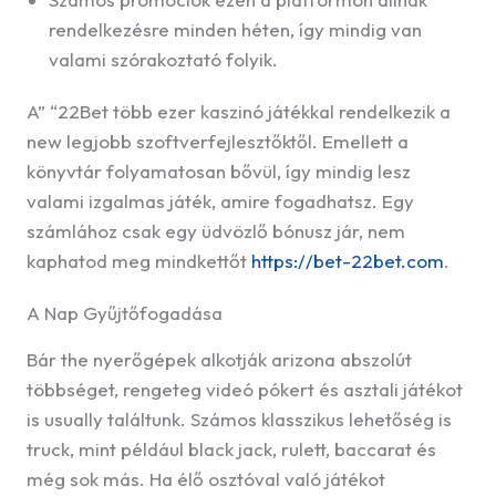
rendelkezésre minden héten, így mindig van
valami szórakoztató folyik.
A” “22Bet több ezer kaszinó játékkal rendelkezik a
new legjobb szoftverfejlesztőktől. Emellett a
könyvtár folyamatosan bővül, így mindig lesz
valami izgalmas játék, amire fogadhatsz. Egy
számlához csak egy üdvözlő bónusz jár, nem
kaphatod meg mindkettőt
https://bet-22bet.com
.
A Nap Gyűjtőfogadása
Bár the nyerőgépek alkotják arizona abszolút
többséget, rengeteg videó pókert és asztali játékot
is usually találtunk. Számos klasszikus lehetőség is
truck, mint például black jack, rulett, baccarat és
még sok más. Ha élő osztóval való játékot