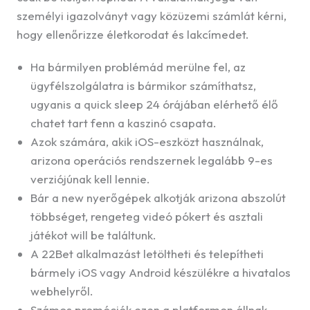
személyi igazolványt vagy közüzemi számlát kérni,
hogy ellenőrizze életkorodat és lakcímedet.
Ha bármilyen problémád merülne fel, az
ügyfélszolgálatra is bármikor számíthatsz,
ugyanis a quick sleep 24 órájában elérhető élő
chatet tart fenn a kaszinó csapata.
Azok számára, akik iOS-eszközt használnak,
arizona operációs rendszernek legalább 9-es
verziójúnak kell lennie.
Bár a new nyerőgépek alkotják arizona abszolút
többséget, rengeteg videó pókert és asztali
játékot will be találtunk.
A 22Bet alkalmazást letöltheti és telepítheti
bármely iOS vagy Android készülékre a hivatalos
webhelyről.
Számos promóciók ezen a platformon állnak