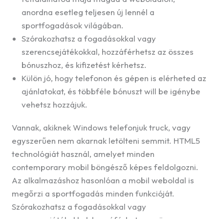
anordna esetleg teljesen új lennél a
sportfogadások világában.
Szórakozhatsz a fogadásokkal vagy
szerencsejátékokkal, hozzáférhetsz az összes
bónuszhoz, és kifizetést kérhetsz.
Külön jó, hogy telefonon és gépen is elérheted az
ajánlatokat, és többféle bónuszt will be igénybe
vehetsz hozzájuk.
Vannak, akiknek Windows telefonjuk truck, vagy
egyszerűen nem akarnak letölteni semmit. HTML5
technológiát használ, amelyet minden
contemporary mobil böngésző képes feldolgozni.
Az alkalmazáshoz hasonlóan a mobil weboldal is
megőrzi a sportfogadás minden funkcióját.
Szórakozhatsz a fogadásokkal vagy