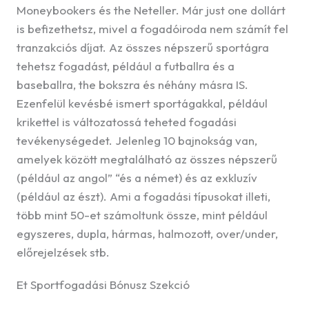
Moneybookers és the Neteller. Már just one dollárt
is befizethetsz, mivel a fogadóiroda nem számít fel
tranzakciós díjat. Az összes népszerű sportágra
tehetsz fogadást, például a futballra és a
baseballra, the bokszra és néhány másra IS.
Ezenfelül kevésbé ismert sportágakkal, például
krikettel is változatossá teheted fogadási
tevékenységedet. Jelenleg 10 bajnokság van,
amelyek között megtalálható az összes népszerű
(például az angol” “és a német) és az exkluzív
(például az észt). Ami a fogadási típusokat illeti,
több mint 50-et számoltunk össze, mint például
egyszeres, dupla, hármas, halmozott, over/under,
előrejelzések stb.
Et Sportfogadási Bónusz Szekció