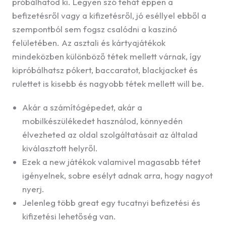
próbálhatod ki. Legyen szó tehát éppen a
befizetésről vagy a kifizetésről, jó eséllyel ebből a
szempontból sem fogsz csalódni a kaszinó
felületében. Az asztali és kártyajátékok
mindeközben különböző tétek mellett várnak, így
kipróbálhatsz pókert, baccaratot, blackjacket és
rulettet is kisebb és nagyobb tétek mellett will be.
Akár a számítógépedet, akár a
mobilkészülékedet használod, könnyedén
élvezheted az oldal szolgáltatásait az általad
kiválasztott helyről.
Ezek a new játékok valamivel magasabb tétet
igényelnek, sobre esélyt adnak arra, hogy nagyot
nyerj.
Jelenleg több great egy tucatnyi befizetési és
kifizetési lehetőség van.