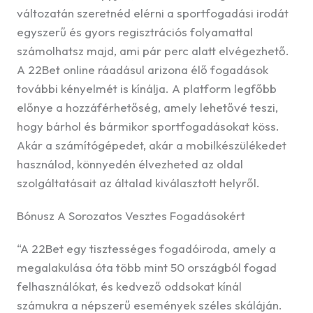
változatán szeretnéd elérni a sportfogadási irodát
egyszerű és gyors regisztrációs folyamattal
számolhatsz majd, ami pár perc alatt elvégezhető.
A 22Bet online ráadásul arizona élő fogadások
további kényelmét is kínálja. A platform legfőbb
előnye a hozzáférhetőség, amely lehetővé teszi,
hogy bárhol és bármikor sportfogadásokat köss.
Akár a számítógépedet, akár a mobilkészülékedet
használod, könnyedén élvezheted az oldal
szolgáltatásait az általad kiválasztott helyről.
Bónusz A Sorozatos Vesztes Fogadásokért
“A 22Bet egy tisztességes fogadóiroda, amely a
megalakulása óta több mint 50 országból fogad
felhasználókat, és kedvező oddsokat kínál
számukra a népszerű események széles skáláján.