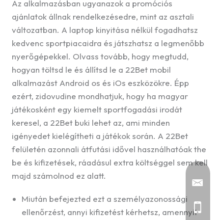
Az alkalmazásban ugyanazok a promóciós
ajánlatok állnak rendelkezésedre, mint az asztali
változatban. A laptop kinyitása nélkül fogadhatsz
kedvenc sportpiacaidra és játszhatsz a legmenőbb
nyerőgépekkel. Olvass tovább, hogy megtudd,
hogyan töltsd le és állítsd le a 22Bet mobil
alkalmazást Android os és iOs eszközökre. Épp
ezért, zidovudine mondhatjuk, hogy ha magyar
játékosként egy kiemelt sportfogadási irodát
keresel, a 22Bet buki lehet az, ami minden
igényedet kielégítheti a játékok során. A 22Bet
felületén azonnali átfutási idővel használhatóak the
be és kifizetések, ráadásul extra költséggel sem kell
majd számolnod ez alatt.
Miután befejezted ezt a személyazonossági
ellenőrzést, annyi kifizetést kérhetsz, amennyit