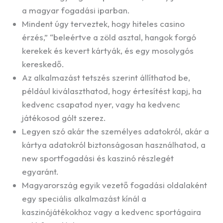
a magyar fogadási iparban.
Mindent úgy terveztek, hogy hiteles casino
érzés,” “beleértve a zöld asztal, hangok forgó
kerekek és kevert kártyák, és egy mosolygós
kereskedő.
Az alkalmazást tetszés szerint állíthatod be,
például kiválaszthatod, hogy értesítést kapj, ha
kedvenc csapatod nyer, vagy ha kedvenc
játékosod gólt szerez.
Legyen szó akár the személyes adatokról, akár a
kártya adatokról biztonságosan használhatod, a
new sportfogadási és kaszinó részlegét
egyaránt.
Magyarország egyik vezető fogadási oldalaként
egy speciális alkalmazást kínál a
kaszinójátékokhoz vagy a kedvenc sportágaira