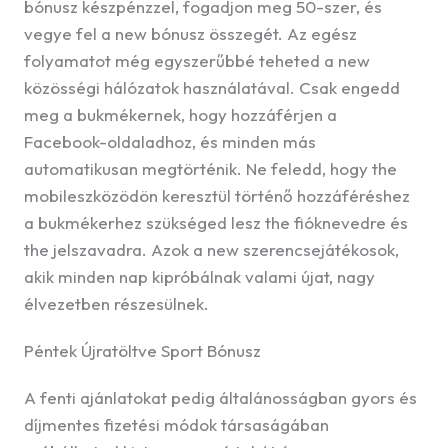
bónusz készpénzzel, fogadjon meg 50-szer, és
vegye fel a new bónusz összegét. Az egész
folyamatot még egyszerűbbé teheted a new
közösségi hálózatok használatával. Csak engedd
meg a bukmékernek, hogy hozzáférjen a
Facebook-oldaladhoz, és minden más
automatikusan megtörténik. Ne feledd, hogy the
mobileszközödön keresztül történő hozzáféréshez
a bukmékerhez szükséged lesz the fióknevedre és
the jelszavadra. Azok a new szerencsejátékosok,
akik minden nap kipróbálnak valami újat, nagy
élvezetben részesülnek.
Péntek Újratöltve Sport Bónusz
A fenti ajánlatokat pedig általánosságban gyors és
díjmentes fizetési módok társaságában