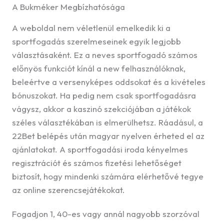
A Bukméker Megbízhatósága
A weboldal nem véletlenül emelkedik ki a
sportfogadás szerelmeseinek egyik legjobb
választásaként. Ez a neves sportfogadó számos
előnyös funkciót kínál a new felhasználóknak,
beleértve a versenyképes oddsokat és a kivételes
bónuszokat. Ha pedig nem csak sportfogadásra
vágysz, akkor a kaszinó szekciójában a játékok
széles választékában is elmerülhetsz. Ráadásul, a
22Bet belépés után magyar nyelven érheted el az
ajánlatokat. A sportfogadási iroda kényelmes
regisztrációt és számos fizetési lehetőséget
biztosít, hogy mindenki számára elérhetővé tegye
az online szerencsejátékokat.
Fogadjon 1, 40-es vagy annál nagyobb szorzóval