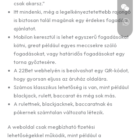
csak akarsz.”
Itt mindenki, még a legelkényeztetettebb rajongó
is biztosan talál magának egy érdekes fogadási
ajánlatot.
Mobilon keresztül is lehet egyszerű fogadásokat
kötni, great például egyes meccsekre szóló
fogadásokat, vagy határidős fogadásokat egy
torna győztesére.
A 22Bet webhelyén is beolvashat egy QR-kódot,
hogy gyorsan eljuss az áruház oldalára.
Számos klasszikus lehetőség is van, mint például
blackjack, rulett, baccarat és még sok más.
A rulettnek, blackjacknek, baccaratnak és
pókernek számtalan változata létezik.
A weboldal csak megbízható fizetési
lehetőségekkel működik, mint például a