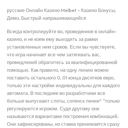
русские Онлайн Казино Melbet – Казино Бонусы,
Демо, Быстрый напрашивающийся
Всегда контролируйте во, проведенное в онлайн-
казино, и не коем ему выходить за рамки
установленных ним сроков. Если вы чувствуете,
что игра начинает все чем затягивать вас,
промедлений обратитесь за квалифицированной
помощью. Как правило, на одну линию можно
поставить остального 0, 01 конца десятков евро,
только эти настройки индивидуальны для каждого
автомата. В последнее во разработчики все
больше выпускают слоты, соленск линии” “только
регулируются игроком. Судя другому они
называются вариантами построения комбинаций.
Они зафиксированы, но ставка принимается сразу