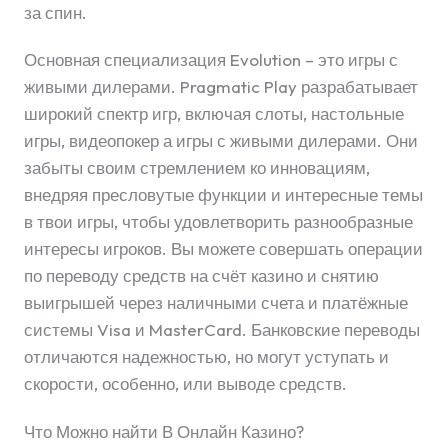
за спин.
Основная специализация Evolution – это игры с
живыми дилерами. Pragmatic Play разрабатывает
широкий спектр игр, включая слоты, настольные
игры, видеопокер а игры с живыми дилерами. Они
забыты своим стремлением ко инновациям,
внедряя пресловутые функции и интересные темы
в твои игры, чтобы удовлетворить разнообразные
интересы игроков. Вы можете совершать операции
по переводу средств на счёт казино и снятию
выигрышей через наличными счета и платёжные
системы Visa и MasterCard. Банковские переводы
отличаются надежностью, но могут уступать и
скорости, особенно, или выводе средств.
Что Можно найти В Онлайн Казино?