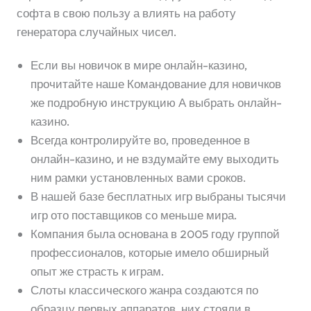
софта в свою пользу а влиять на работу
генератора случайных чисел.
Если вы новичок в мире онлайн-казино,
прочитайте наше Командование для новичков
же подробную инструкцию А выбрать онлайн-
казино.
Всегда контролируйте во, проведенное в
онлайн-казино, и не вздумайте ему выходить
ним рамки установленных вами сроков.
В нашей базе бесплатных игр выбраны тысячи
игр ото поставщиков со меньше мира.
Компания была основана в 2005 году группой
профессионалов, которые имело обширный
опыт же страсть к играм.
Слоты классического жанра создаются по
образцу первых аппаратов, них стояли в