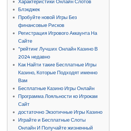
Характеристики Онлайн Слотов
Блэкджек
Пробуйте новой Игры Без
финансовые Рисков
Регистрация Игрового Аккаунта На
Сайте
“рейтинг Лучших Онлайн Казино В
2024 недавно
Как Найти такие Бесплатные Игры
Казино, Которые Подходят именно
Вам
Бесплатные Казино Игры Онлайн
Программа Лояльности ко Игрокам
Сайт
достаточно Экзотичные Игры Казино
Играйте и Бесплатные Слоты
Онлайн И Получайте жизненный