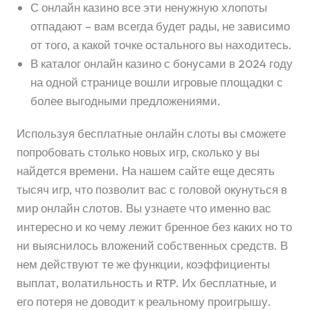
С онлайн казино все эти ненужную хлопоты
отпадают – вам всегда будет рады, не зависимо
от того, а какой точке остального вы находитесь.
В каталог онлайн казино с бонусами в 2024 году
на одной странице вошли игровые площадки с
более выгодными предложениями.
Используя бесплатные онлайн слоты вы сможете
попробовать столько новых игр, сколько у вы
найдется времени. На нашем сайте еще десять
тысяч игр, что позволит вас с головой окунуться в
мир онлайн слотов. Вы узнаете что именно вас
интересно и ко чему лежит бренное без каких но то
ни выяснилось вложений собственных средств. В
нем действуют те же функции, коэффициенты
выплат, волатильность и RTP. Их бесплатные, и
его потеря не доводит к реальному проигрышу.