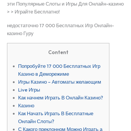
эти Популярные Слоты и Игры Для Онлайн-казино
> > Играйте Бесплатно!
недостаточно 17 000 Бесплатных Игр Онлайн-
казино Гуру
Content
Попробуйте 17 000 Бесплатных Игр
Казино в Деморежиме
Игры Казино – Автоматы желающим
Live Игры
Как начнем Играть В Онлайн Казино?
Казино
Как Начать Играть В Бесплатные
Онлайн Слоты?
С Какого преклонном Можно Играть а