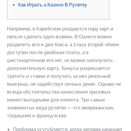
Как Играть а Казино В Рулетку
Например, в Карибском раздаются пару карт и
нельзя сделать один взамен. В Оазисе можно
разделить все и два бокса, а Crazy второй обмен
доступен после двойным платы, а в
шестикарточном его нет, но можно заполучить
дополнительную карту. Бонусы разрешается
тратить и ставки и получать за них реальный
выигрыш, не задействуя личных денег. Однако не
всегда обстоятельства начисления призовых
имеют выгодными для клиента. Три самых
знаменитых вида рулетки — это американская,
тогдашняя и французская.
Проблема усугубляется, когда человек начинает