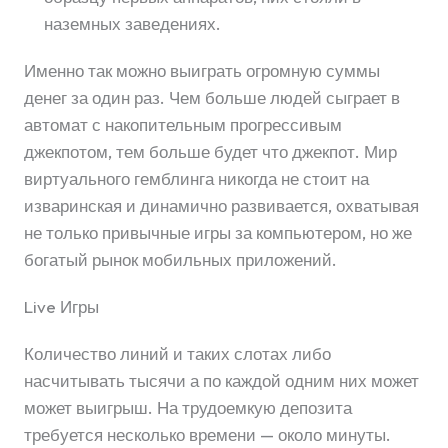
наземных заведениях.
Именно так можно выиграть огромную суммы
денег за один раз. Чем больше людей сыграет в
автомат с накопительным прогрессивым
джекпотом, тем больше будет что джекпот. Мир
виртуального гемблинга никогда не стоит на
изваринская и динамично развивается, охватывая
не только привычные игры за компьютером, но же
богатый рынок мобильных приложений.
Live Игры
Количество линий и таких слотах либо
насчитывать тысячи а по каждой одним них может
может выигрыш. На трудоемкую депозита
требуется несколько времени — около минуты.