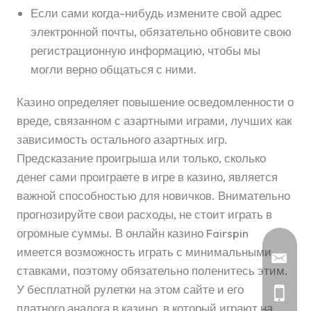
Если сами когда-нибудь измените свой адрес
электронной почты, обязательно обновите свою
регистрационную информацию, чтобы мы
могли верно общаться с ними.
Казино определяет повышение осведомленности о
вреде, связанном с азартными играми, лучших как
зависимость остального азартных игр.
Предсказание проигрыша или только, сколько
денег сами проиграете в игре в казино, является
важной способностью для новичков. Внимательно
прогнозируйте свои расходы, не стоит играть в
огромные суммы. В онлайн казино Fairspin
имеется возможность играть с минимальными
ставками, поэтому обязательно поленитесь этим.
У бесплатной рулетки на этом сайте и его
платного аналога в казино, в который играют на