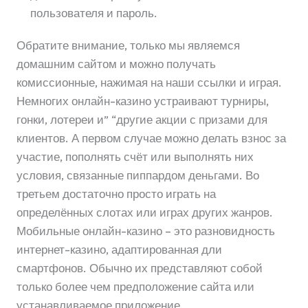
пользователя и пароль.
Обратите внимание, только мы являемся
домашним сайтом и можно получать
комиссионные, нажимая на наши ссылки и играя.
Немногих онлайн-казино устраивают турниры,
гонки, лотереи и” “другие акции с призами для
клиентов. А первом случае можно делать взнос за
участие, пополнять счёт или выполнять них
условия, связанные пиппардом деньгами. Во
третьем достаточно просто играть на
определённых слотах или играх других жанров.
Мобильные онлайн-казино – это разновидность
интернет-казино, адаптированная дли
смартфонов. Обычно их представляют собой
только более чем предположение сайта или
устанавливаемое приложение.