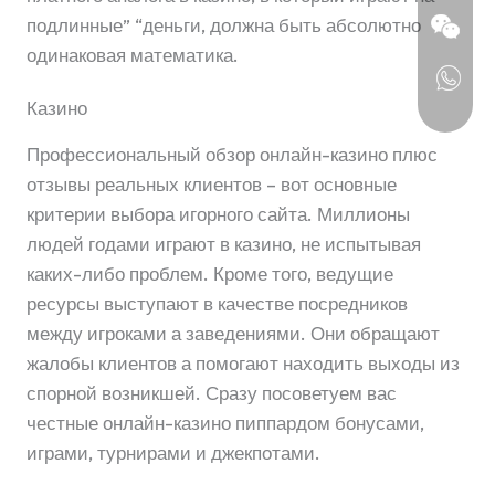
подлинные” “деньги, должна быть абсолютно
одинаковая математика.
Казино
Профессиональный обзор онлайн-казино плюс
отзывы реальных клиентов – вот основные
критерии выбора игорного сайта. Миллионы
людей годами играют в казино, не испытывая
каких-либо проблем. Кроме того, ведущие
ресурсы выступают в качестве посредников
между игроками а заведениями. Они обращают
жалобы клиентов а помогают находить выходы из
спорной возникшей. Сразу посоветуем вас
честные онлайн-казино пиппардом бонусами,
играми, турнирами и джекпотами.