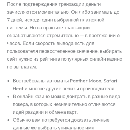
После подтверждения транзакции деньги
зачисляются моментально. Он либо занимать до
7 дней, исходя один выбранной платежной
системы. Но на практике транзакции
обрабатываются стремительно — в протяжении 6
часов. Если скорость вывода есть для
пользователя первостепенное значение, выбирать
сайт нужно из рейтинга популярных онлайн казино
по выплатам.
Востребованы автоматы Panther Moon, Safari
Heat и многие другие релизы производителя.
В онлайн казино можно доиграть в разные вида
покера, в которых незначительно отличаются
идей раздачи и обмена карт.
Обычно вам потребуется доказать личные
данные же выбрать уникальное имя