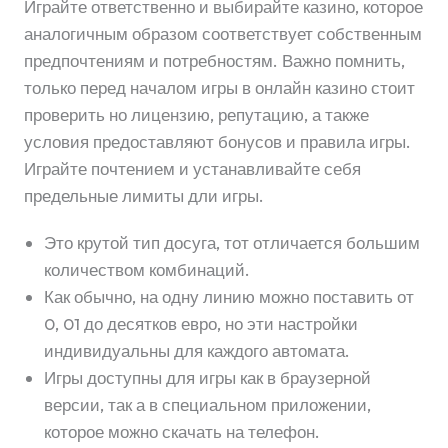
Играйте ответственно и выбирайте казино, которое
аналогичным образом соответствует собственным
предпочтениям и потребностям. Важно помнить,
только перед началом игры в онлайн казино стоит
проверить но лицензию, репутацию, а также
условия предоставляют бонусов и правила игры.
Играйте почтением и устанавливайте себя
предельные лимиты дли игры.
Это крутой тип досуга, тот отличается большим
количеством комбинаций.
Как обычно, на одну линию можно поставить от
0, 01 до десятков евро, но эти настройки
индивидуальны для каждого автомата.
Игры доступны для игры как в браузерной
версии, так а в специальном приложении,
которое можно скачать на телефон.