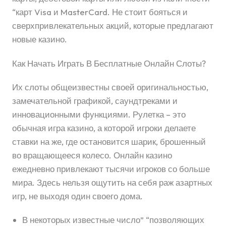
“карт Visa и MasterCard. Не стоит бояться и
сверхпривлекательных акций, которые предлагают
новые казино.
Как Начать Играть В Бесплатные Онлайн Слоты?
Их слоты общеизвестны своей оригинальностью,
замечательной графикой, саундтреками и
инновационными функциями. Рулетка – это
обычная игра казино, а которой игроки делаете
ставки на же, где остановится шарик, брошенный
во вращающееся колесо. Онлайн казино
ежедневно привлекают тысячи игроков со больше
мира. Здесь нельзя ощутить на себя раж азартных
игр, не выходя один своего дома.
В некоторых известные число” “позволяющих