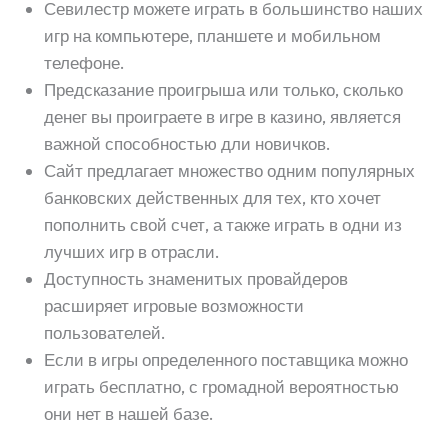
Севилестр можете играть в большинство наших
игр на компьютере, планшете и мобильном
телефоне.
Предсказание проигрыша или только, сколько
денег вы проиграете в игре в казино, является
важной способностью дли новичков.
Сайт предлагает множество одним популярных
банковских действенных для тех, кто хочет
пополнить свой счет, а также играть в одни из
лучших игр в отрасли.
Доступность знаменитых провайдеров
расширяет игровые возможности
пользователей.
Если в игры определенного поставщика можно
играть бесплатно, с громадной вероятностью
они нет в нашей базе.