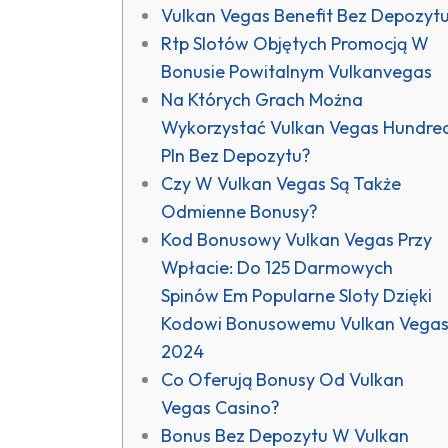
Vulkan Vegas Benefit Bez Depozyt
Rtp Slotów Objętych Promocją W
Bonusie Powitalnym Vulkanvegas
Na Których Grach Można
Wykorzystać Vulkan Vegas Hundre
Pln Bez Depozytu?
Czy W Vulkan Vegas Są Także
Odmienne Bonusy?
Kod Bonusowy Vulkan Vegas Przy
Wpłacie: Do 125 Darmowych
Spinów Em Popularne Sloty Dzięki
Kodowi Bonusowemu Vulkan Vega
2024
Co Oferują Bonusy Od Vulkan
Vegas Casino?
Bonus Bez Depozytu W Vulkan