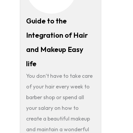
Guide to the
Integration of Hair
and Makeup Easy
life
You don’t have to take care
of your hair every week to
barber shop or spend all
your salary on how to
create a beautiful makeup
and maintain a wonderful