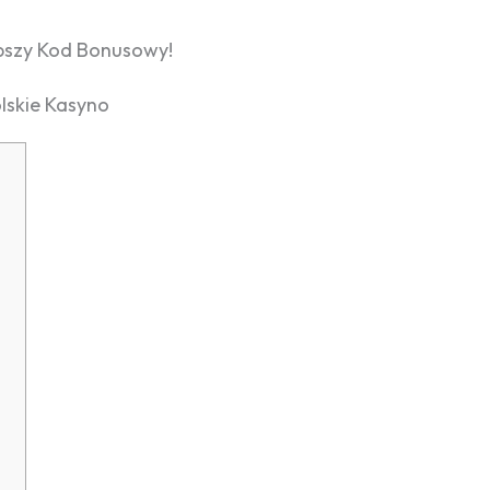
pszy Kod Bonusowy!
lskie Kasyno