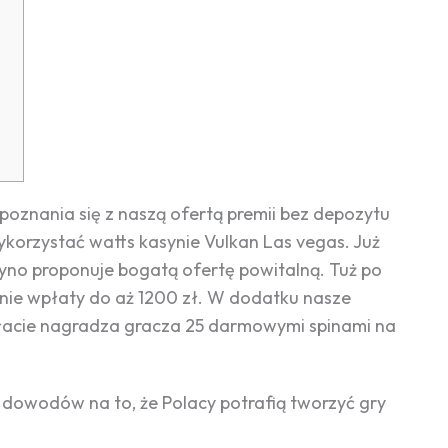
znania się z naszą ofertą premii bez depozytu
wykorzystać watts kasynie Vulkan Las vegas. Już
yno proponuje bogatą ofertę powitalną. Tuż po
enie wpłaty do aż 1200 zł. W dodatku nasze
wpłacie nagradza gracza 25 darmowymi spinami na
z dowodów na to, że Polacy potrafią tworzyć gry