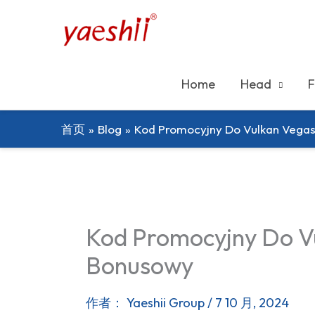
Home
Head
F
首页
Blog
Kod Promocyjny Do Vulkan Vegas
Kod Promocyjny Do Vu
Bonusowy
作者：
Yaeshii Group
/
7 10 月, 2024