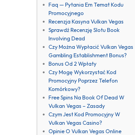
Faq — Pytania Em Temat Kodu
Promocyjnego
Recenzja Kasyna Vulkan Vegas
Sprawdź Recenzję Slotu Book
Involving Dead
Czy Można Wypłacić Vulkan Vegas
Gambling Establishment Bonus?
Bonus Od 2 Wpłaty
Czy Mogę Wykorzystać Kod
Promocyjny Poprzez Telefon
Komórkowy?
Free Spins Na Book Of Dead W
Vulkan Vegas – Zasady
Czym Jest Kod Promocyjny W
Vulkan Vegas Casino?
Opinie O Vulkan Vegas Online