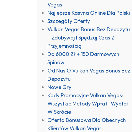
Vegas
Najlepsze Kasyna Online Dla Polski
Szczegóły Oferty
Vulkan Vegas Bonus Bez Depozytu
– Zdobywaj I Spędzaj Czas Z
Przyjemnością
Do 6000 Zł + 150 Darmowych
Spinów
Od Nas O Vulkan Vegas Bonus Bez
Depozytu
Nowe Gry
Kody Promocyjne Vulkan Vegas:
Wszystkie Metody Wpłat I Wypłat
W Skrócie
Oferta Bonusowa Dla Obecnych
Klientów Vulkan Vegas