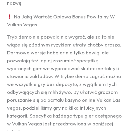
nazwę.
Na Jaką Wartość Opiewa Bonus Powitalny W
Vulkan Vegas
Tryb demo nie pozwala nic wygrać, ale za to nie
wiąże się z żadnym ryzykiem utraty choćby grosza.
Darmowe wersje habgier nie tylko bawią, ale
pozwalają też lepiej zrozumieć specyfikę
wybranych gier we wypracować skuteczne taktyki
stawiania zakładów. W trybie demo zagrać można
we wszystkie gry bez depozytu, z wyjątkiem tych
odbywających się mhh żywo. By ułatwić graczom
poruszanie się po portalu kasyno online Vulkan Las
vegas, podzieliliśmy gry na kilka intuicyjnych
kategorii. Specyfika każdego typu gier dostępnego
w Vulkan Vegas jest przedstawiona w poniższej