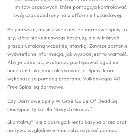
limitów czasowych, które pomagają kontrolować
swój czas spędzony na platformie hazardowej.
Po pierwsze, musisz wiedzieć, że darmowe spiny to
gry, które nic keineswegs kosztują, ale w których
grasz z ustaloną wcześniej stawką. Zawsze zostanie
wyświetlona informacja, jak wysoka jest ta wartość.
Aby je odebrać, wystarczy postępować zgodnie
unces instrukcjami i aktywować je. Spiny, które
wykonasz za pomocą programu Vulkanvegas 40
Free Spins, są darmowe.
Czy Darmowe Spiny W Grze Guide Of Dead Są
Dostępne Tylko Dla Nowych Graczy?
Skontaktuj” “się z obsługą klienta kasyna przez czat
na żywo względnie e-mail, aby uzyskać pomoc.