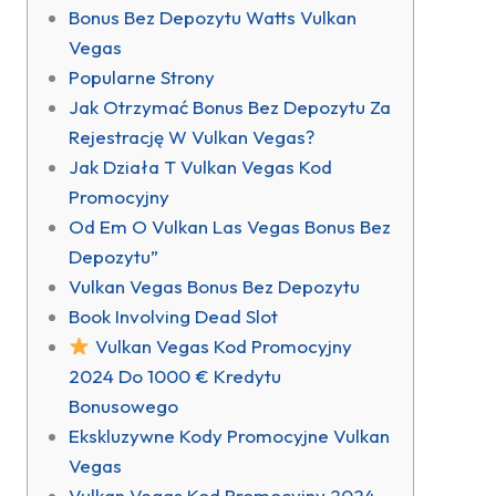
Bonus Bez Depozytu Watts Vulkan
Vegas
Popularne Strony
Jak Otrzymać Bonus Bez Depozytu Za
Rejestrację W Vulkan Vegas?
Jak Działa T Vulkan Vegas Kod
Promocyjny
Od Em O Vulkan Las Vegas Bonus Bez
Depozytu”
Vulkan Vegas Bonus Bez Depozytu
Book Involving Dead Slot
Vulkan Vegas Kod Promocyjny
2024 Do 1000 € Kredytu
Bonusowego
Ekskluzywne Kody Promocyjne Vulkan
Vegas
Vulkan Vegas Kod Promocyjny 2024