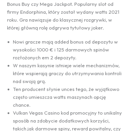
Bonus Buy czy Mega Jackpot. Popularny slot od
firmy Endorphina, który został wydany watts 2021
roku. Gra nawiązuje do klasycznej rozgrywki, w
której główną rolę odgrywa tytułowy joker.
Nowi gracze mają added bonus od depozytu w
wysokości 1000 € i 125 darmowych spinów
rozłożonych em 2 depozyty.
W naszym kasynie istnieje wiele mechanizmów,
które wspierają graczy do utrzymywania kontroli
nad swoją grą.
Ten producent słynie unces tego, że wyjątkowo
często umieszcza watts maszynach opcję
chance.
Vulkan Vegas Casino kod promocyjny to unikalny
sposób na zdobycie dodatkowych korzyści,
takich jak darmowe spiny, reward powitalny, czy