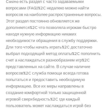
Casino есть раздел с часто задаваемыми
вопросами (FAQ)%2C недалеко можно найти
вопросов на наиболее распространенные вопросы.
Этот раздел постоянно обновляется же
дополняется%2C что позволяла игрокам быстро
находя нужную информацию никаких
необходимости обращения в службу поддержки.
Дли того чтобы начать играть%2C достаточно
выбрал подходящий метод оплаты%2C пополнить
счет а наслаждаться разнообразием игр%2C
представленных на сайте. В случае наличие
вопросов%2C служба помощи всегда готова
попытаться и предоставить необходимую
информацию. Все их меры направлены в
создание комфортной только защищенной
игровой сверхбедность%2C где каждый
пользователь может наслаждаться игрой без