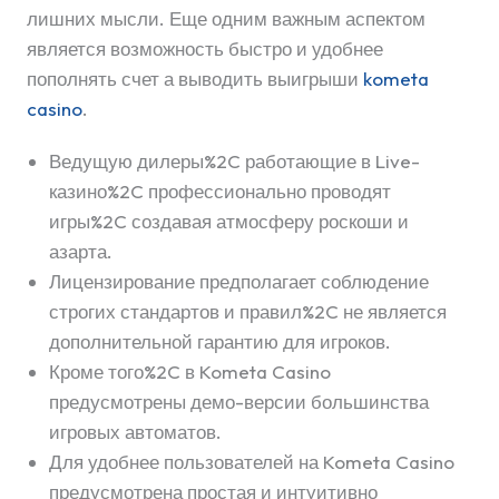
лишних мысли. Еще одним важным аспектом
является возможность быстро и удобнее
пополнять счет а выводить выигрыши
kometa
casino
.
Ведущую дилеры%2C работающие в Live-
казино%2C профессионально проводят
игры%2C создавая атмосферу роскоши и
азарта.
Лицензирование предполагает соблюдение
строгих стандартов и правил%2C не является
дополнительной гарантию для игроков.
Кроме того%2C в Kometa Casino
предусмотрены демо-версии большинства
игровых автоматов.
Для удобнее пользователей на Kometa Casino
предусмотрена простая и интуитивно