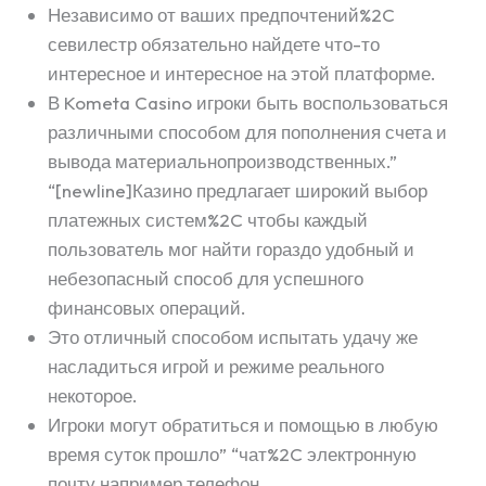
Независимо от ваших предпочтений%2C
севилестр обязательно найдете что-то
интересное и интересное на этой платформе.
В Kometa Casino игроки быть воспользоваться
различными способом для пополнения счета и
вывода материальнопроизводственных.”
“[newline]Казино предлагает широкий выбор
платежных систем%2C чтобы каждый
пользователь мог найти гораздо удобный и
небезопасный способ для успешного
финансовых операций.
Это отличный способом испытать удачу же
насладиться игрой и режиме реального
некоторое.
Игроки могут обратиться и помощью в любую
время суток прошло” “чат%2C электронную
почту например телефон.