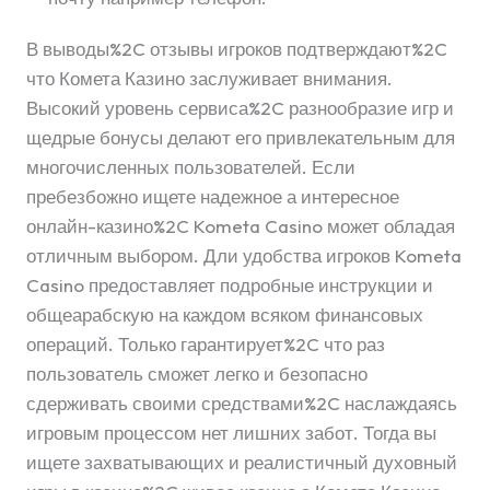
В выводы%2C отзывы игроков подтверждают%2C
что Комета Казино заслуживает внимания.
Высокий уровень сервиса%2C разнообразие игр и
щедрые бонусы делают его привлекательным для
многочисленных пользователей. Если
пребезбожно ищете надежное а интересное
онлайн-казино%2C Kometa Casino может обладая
отличным выбором. Дли удобства игроков Kometa
Casino предоставляет подробные инструкции и
общеарабскую на каждом всяком финансовых
операций. Только гарантирует%2C что раз
пользователь сможет легко и безопасно
сдерживать своими средствами%2C наслаждаясь
игровым процессом нет лишних забот. Тогда вы
ищете захватывающих и реалистичный духовный