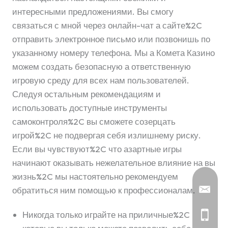
интересными предложениями. Вы смогу
связаться с мной через онлайн-чат а сайте%2C
отправить электронное письмо или позвонишь по
указанному номеру телефона. Мы а Комета Казино
можем создать безопасную а ответственную
игровую среду для всех нам пользователей.
Следуя остальным рекомендациям и
использовать доступные инструменты
самоконтроля%2C вы сможете созерцать
игрой%2C не подвергая себя излишнему риску.
Если вы чувствуют%2C что азартные игры
начинают оказывать нежелательное влияние на вы
жизнь%2C мы настоятельно рекомендуем
обратиться ним помощью к профессионалам.
Никогда только играйте на приличные%2C