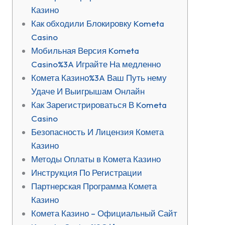
Казино
Как обходили Блокировку Kometa
Casino
Мобильная Версия Kometa
Casino%3A Играйте На медленно
Комета Казино%3A Ваш Путь нему
Удаче И Выигрышам Онлайн
Как Зарегистрироваться В Kometa
Casino
Безопасность И Лицензия Комета
Казино
Методы Оплаты в Комета Казино
Инструкция По Регистрации
Партнерская Программа Комета
Казино
Комета Казино – Официальный Сайт