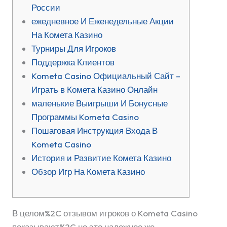
России
ежедневное И Еженедельные Акции
На Комета Казино
Турниры Для Игроков
Поддержка Клиентов
Kometa Casino Официальный Сайт –
Играть в Комета Казино Онлайн
маленькие Выигрыши И Бонусные
Программы Kometa Casino
Пошаговая Инструкция Входа В
Kometa Casino
История и Развитие Комета Казино
Обзор Игр На Комета Казино
В целом%2C отзывом игроков о Kometa Casino
показывают%2C но это надежное же