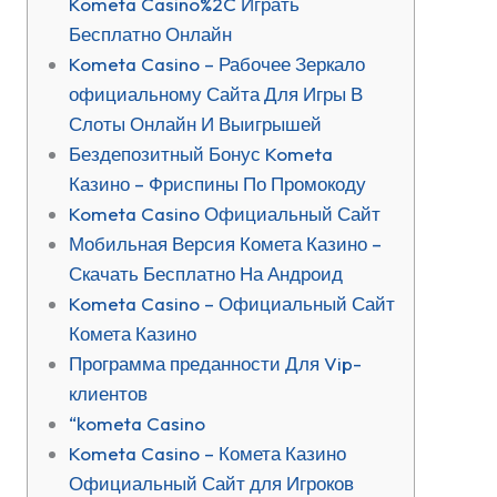
Kometa Casino%2C Играть
Бесплатно Онлайн
Kometa Casino – Рабочее Зеркало
официальному Сайта Для Игры В
Слоты Онлайн И Выигрышей
Бездепозитный Бонус Kometa
Казино – Фриспины По Промокоду
Kometa Casino Официальный Сайт
Мобильная Версия Комета Казино –
Скачать Бесплатно На Андроид
Kometa Casino – Официальный Сайт
Комета Казино
Программа преданности Для Vip-
клиентов
“kometa Casino
Kometa Casino – Комета Казино
Официальный Сайт для Игроков