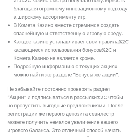
игр%2C казино быстро получало популярность
благодаря огромному инновационному подходу
а широкому ассортименту игр.
В Комета Казино вместе стремимся создать
опаснейшую и ответственную игровую среду.
Каждое казино устанавливает свои правила%2C
касающиеся использования бонусов%2C и
Комета Казино не является кроме.
Подробную информацию о текущих акциях
можно найти же разделе “Бонусы же акции”.
Не забывайте постоянно проверять раздел
“Акции” и подписываться в рассылки%2C чтобы
но пропустить выгодные предложениями. После
регистрации же первого депозита севилестр
можете получить немалое увеличение вашего
игрового баланса. Это отличный способ начать