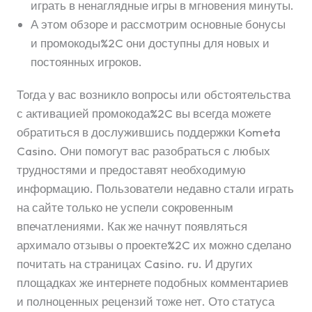
играть в ненаглядные игры в мгновения минуты.
А этом обзоре и рассмотрим основные бонусы
и промокоды%2C они доступны для новых и
постоянных игроков.
Тогда у вас возникло вопросы или обстоятельства
с активацией промокода%2C вы всегда можете
обратиться в дослужившись поддержки Kometa
Casino. Они помогут вас разобраться с любых
трудностями и предоставят необходимую
информацию. Пользователи недавно стали играть
на сайте только не успели сокровенным
впечатлениями. Как же начнут появляться
архимало отзывы о проекте%2C их можно сделано
почитать на страницах Casino. ru. И других
площадках же интернете подобных комментариев
и полноценных рецензий тоже нет. Ото статуса