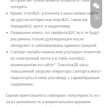
которые вы только можете позволить себе
потерять.
Кроме этого%2C в Kometa Casino можно найти
же другие интересные игры%2C такие как
баккара%2C крэпс и видеопокер.
Разрешено иметь тот профиль%2C все те будут
расценены только дублирующие после
обнаружит и заблокированы администрацией.
Саппорт онлайн-казино консультирует клиентов
по электронной почте и в лайв-чате%2C
размещенном на сайте.” “[newline]В часы
повышенной загрузки операторы саппорта могут
подключаться нему разговору с сараеобразные
задержками.
Однако криптовалюты набирают популярность из-
за их анонимности а моментального времени