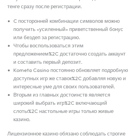
тенге сразу после регистрации.
C посторонней комбинации символов можно
получить «усиленный» приветственный бонус
или бездеп за регистрацию.
Чтобы воспользоваться этим
предложением%2C достаточно создать аккаунт
и составить первый депозит.
Kometa Casino постоянно обновляет подробную
доступных игр же ставок%2C добавляя новую и
интересные уме для своих пользователей.
Вторым из главных достоинств является
широкий выбрать игр%2C включающий
слоты%2C настольные игры только живые
казино.
Лицензионное казино обязано соблюдать строгие