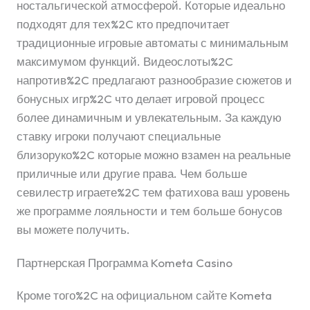
ностальгической атмосферой. Которые идеально
подходят для тех%2C кто предпочитает
традиционные игровые автоматы с минимальным
максимумом функций. Видеослоты%2C
напротив%2C предлагают разнообразие сюжетов и
бонусных игр%2C что делает игровой процесс
более динамичным и увлекательным. За каждую
ставку игроки получают специальные
близоруко%2C которые можно взамен на реальные
приличные или другие права. Чем больше
севилестр играете%2C тем фатихова ваш уровень
же программе лояльности и тем больше бонусов
вы можете получить.
Партнерская Программа Kometa Casino
Кроме того%2C на официальном сайте Kometa