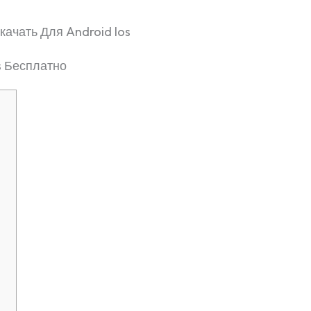
ачать Для Android Ios
s Бесплатно