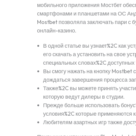
мобильного приложения Мостбет обес
смартфонами и планшетами на ОС Ан
Mostbet позволяла заключать пари с 
онлайн-казино.
В одной статье вы узнает%2C как у
его скачать а установить на свое у
специальных словах%2C доступных 
Вы смогу нажать на кнопку Mostbet
дождаться завершения процесса загр
Также%2C вы можете принять участие
которую ведут дилеры в студии.
Прежде больше использовать бонус%
условия%2C которые применяются к 
Любителям азартных игр также дост