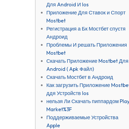
Для Android И Ios
Приложение Для Ставок и Спорт
Mostbet
Регистрация а Бк Мостбет спустя
Андроид
Проблемы И решать Приложения
Mostbet
Скачать Приложение Mostbet Для
Android ( Apk Файл)
Скачать Мостбет в Андроид
Как загрузить Приложение Mostbe
ддя Устройств Ios
нельзя Ли Скачать пиппардом Pla
Market%3F
Поддерживаемые Устройства
Apple