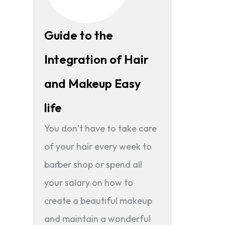
Guide to the
Integration of Hair
and Makeup Easy
life
You don’t have to take care
of your hair every week to
barber shop or spend all
your salary on how to
create a beautiful makeup
and maintain a wonderful