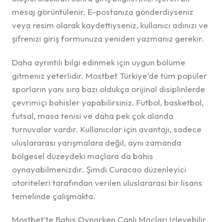
mesaj görüntülenir. E-postanıza gönderdiyseniz
veya resim olarak kaydettiyseniz, kullanıcı adınızı ve
şifrenizi giriş formunuza yeniden yazmanız gerekir.
Daha ayrıntılı bilgi edinmek için uygun bölüme
gitmeniz yeterlidir. Mostbet Türkiye‘de tüm popüler
sporların yanı sıra bazı oldukça orijinal disiplinlerde
çevrimiçi bahisler yapabilirsiniz. Futbol, ​​basketbol, ​​
futsal, masa tenisi ve daha pek çok alanda
turnuvalar vardır. Kullanıcılar için avantajı, sadece
uluslararası yarışmalara değil, aynı zamanda
bölgesel düzeydeki maçlara da bahis
oynayabilmenizdir. Şimdi Curacao düzenleyici
otoriteleri tarafından verilen uluslararası bir lisans
temelinde çalışmakta.
Mostbet’te Bahis Oynarken Canlı Maçları Izleyebilir