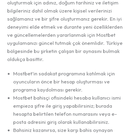
oluşturmak için adınız, doğum tarihiniz ve iletişim
bilgileriniz dahil olmak üzere kişisel verilerinizi
sağlamanız ve bir şifre oluşturmanız gerekir. En iyi
deneyimi elde etmek ve durante yeni özelliklerden
ve güncellemelerden yararlanmak için Mostbet
uygulamanızı güncel tutmak çok önemlidir. Türkiye
bölgesinde bu şirketin çalışan bir aynasını bulmak
oldukça basittir.
Mostbet’in sadakat programına katılmak için
oyuncuların önce bir hesap oluşturması ve
programa kaydolması gerekir.
Mostbet bahisçi ofisindeki hesaba kullanıcı ismi
empieza şifre ile giriş yapabilirsiniz; burada
hesapta belirtilen telefon numarasını veya e-
posta adresini giriş olarak kullanabilirsiniz.
Bahsiniz kazanırsa, size karşı bahis oynayan