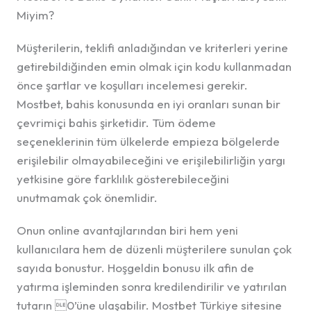
Miyim?
Müşterilerin, teklifi anladığından ve kriterleri yerine
getirebildiğinden emin olmak için kodu kullanmadan
önce şartlar ve koşulları incelemesi gerekir.
Mostbet, bahis konusunda en iyi oranları sunan bir
çevrimiçi bahis şirketidir. Tüm ödeme
seçeneklerinin tüm ülkelerde empieza bölgelerde
erişilebilir olmayabileceğini ve erişilebilirliğin yargı
yetkisine göre farklılık gösterebileceğini
unutmamak çok önemlidir.
Onun online avantajlarından biri hem yeni
kullanıcılara hem de düzenli müşterilere sunulan çok
sayıda bonustur. Hoşgeldin bonusu ilk afin de
yatırma işleminden sonra kredilendirilir ve yatırılan
tutarın 0’üne ulaşabilir. Mostbet Türkiye sitesine