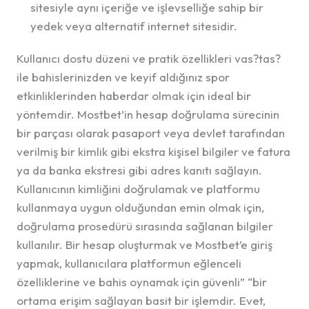
sitesiyle aynı içeriğe ve işlevselliğe sahip bir
yedek veya alternatif internet sitesidir.
Kullanıcı dostu düzeni ve pratik özellikleri vas?tas?
ile bahislerinizden ve keyif aldığınız spor
etkinliklerinden haberdar olmak için ideal bir
yöntemdir. Mostbet’in hesap doğrulama sürecinin
bir parçası olarak pasaport veya devlet tarafından
verilmiş bir kimlik gibi ekstra kişisel bilgiler ve fatura
ya da banka ekstresi gibi adres kanıtı sağlayın.
Kullanıcının kimliğini doğrulamak ve platformu
kullanmaya uygun olduğundan emin olmak için,
doğrulama prosedürü sırasında sağlanan bilgiler
kullanılır. Bir hesap oluşturmak ve Mostbet’e giriş
yapmak, kullanıcılara platformun eğlenceli
özelliklerine ve bahis oynamak için güvenli” “bir
ortama erişim sağlayan basit bir işlemdir. Evet,