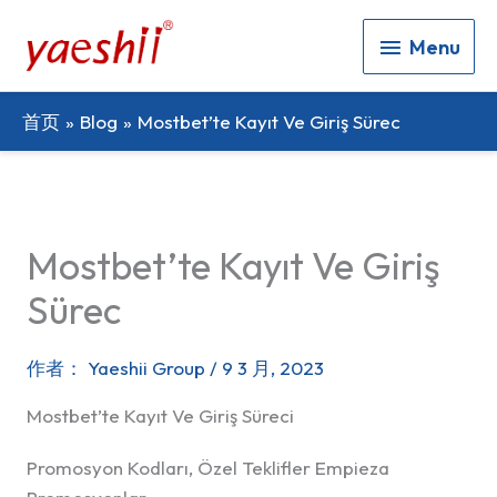
Menu
Menu
首页
Blog
Mostbet’te Kayıt Ve Giriş Sürec
Mostbet’te Kayıt Ve Giriş
Sürec
作者：
Yaeshii Group
/
9 3 月, 2023
Mostbet’te Kayıt Ve Giriş Süreci
Promosyon Kodları, Özel Teklifler Empieza