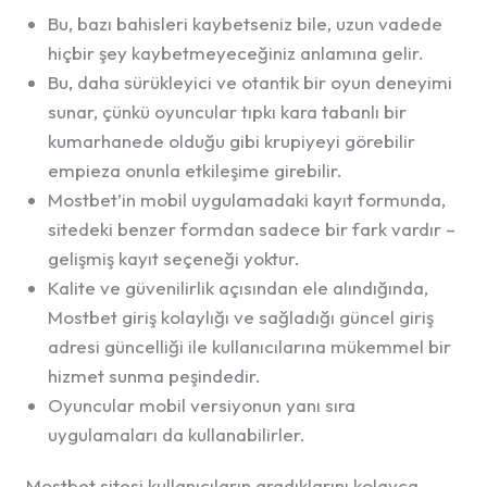
Bu, bazı bahisleri kaybetseniz bile, uzun vadede
hiçbir şey kaybetmeyeceğiniz anlamına gelir.
Bu, daha sürükleyici ve otantik bir oyun deneyimi
sunar, çünkü oyuncular tıpkı kara tabanlı bir
kumarhanede olduğu gibi krupiyeyi görebilir
empieza onunla etkileşime girebilir.
Mostbet’in mobil uygulamadaki kayıt formunda,
sitedeki benzer formdan sadece bir fark vardır –
gelişmiş kayıt seçeneği yoktur.
Kalite ve güvenilirlik açısından ele alındığında,
Mostbet giriş kolaylığı ve sağladığı güncel giriş
adresi güncelliği ile kullanıcılarına mükemmel bir
hizmet sunma peşindedir.
Oyuncular mobil versiyonun yanı sıra
uygulamaları da kullanabilirler.
Mostbet sitesi kullanıcıların aradıklarını kolayca