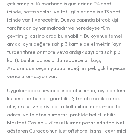
çekinmeyin. Kumarhane iş günlerinde 24 saat
içinde, hafta sonları ve tatil günlerinde ise 13 saat
içinde yanıt verecektir. Dünya çapında birçok kişi
tarafından oynanmaktadır ve neredeyse tüm
çevrimiçi casinolarda bulunabilir. Bu oyunun temel
amacı aynı değere sahip 3 kart elde etmektir (aynı
türden three or more veya ardışık sayılara sahip 3
kart). Bunlar bonuslardan sadece birkaçı;
Aralarından seçim yapabileceğiniz pek çok heyecan
verici promosyon var.
Uygulamadaki hesaplarında oturum açmış olan tüm
kullanıcılar bunları görebilir. Şifre otomatik olarak
oluşturulur ve giriş olarak kullanılabilecek e-posta
adresi ve telefon numarası profilde belirtilebilir.
Mostbet Casino – küresel kumar pazarında faaliyet
gösteren Curaçao’nun just offshore lisanslı çevrimiçi