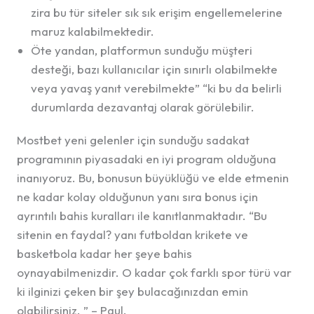
zira bu tür siteler sık sık erişim engellemelerine
maruz kalabilmektedir.
Öte yandan, platformun sunduğu müşteri
desteği, bazı kullanıcılar için sınırlı olabilmekte
veya yavaş yanıt verebilmekte” “ki bu da belirli
durumlarda dezavantaj olarak görülebilir.
Mostbet yeni gelenler için sunduğu sadakat
programının piyasadaki en iyi program olduğuna
inanıyoruz. Bu, bonusun büyüklüğü ve elde etmenin
ne kadar kolay olduğunun yanı sıra bonus için
ayrıntılı bahis kuralları ile kanıtlanmaktadır. “Bu
sitenin en faydal? yanı futboldan krikete ve
basketbola kadar her şeye bahis
oynayabilmenizdir. O kadar çok farklı spor türü var
ki ilginizi çeken bir şey bulacağınızdan emin
olabilirsiniz. ” – Paul.