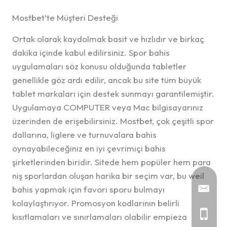
Mostbet’te Müşteri Desteği
Ortak olarak kaydolmak basit ve hızlıdır ve birkaç
dakika içinde kabul edilirsiniz. Spor bahis
uygulamaları söz konusu olduğunda tabletler
genellikle göz ardı edilir, ancak bu site tüm büyük
tablet markaları için destek sunmayı garantilemiştir.
Uygulamaya COMPUTER veya Mac bilgisayarınız
üzerinden de erişebilirsiniz. Mostbet, çok çeşitli spor
dallarına, liglere ve turnuvalara bahis
oynayabileceğiniz en iyi çevrimiçi bahis
şirketlerinden biridir. Sitede hem popüler hem para
niş sporlardan oluşan harika bir seçim var, bu weil
bahis yapmak için favori sporu bulmayı
kolaylaştırıyor. Promosyon kodlarının belirli
kısıtlamaları ve sınırlamaları olabilir empieza