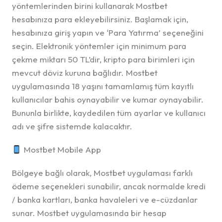
yöntemlerinden birini kullanarak Mostbet
hesabınıza para ekleyebilirsiniz. Başlamak için,
hesabınıza giriş yapın ve ‘Para Yatırma’ seçeneğini
seçin. Elektronik yöntemler için minimum para
çekme miktarı 50 TL’dir, kripto para birimleri için
mevcut döviz kuruna bağlıdır. Mostbet
uygulamasında 18 yaşını tamamlamış tüm kayıtlı
kullanıcılar bahis oynayabilir ve kumar oynayabilir.
Bununla birlikte, kaydedilen tüm ayarlar ve kullanıcı
adı ve şifre sistemde kalacaktır.
Mostbet Mobile App
Bölgeye bağlı olarak, Mostbet uygulaması farklı
ödeme seçenekleri sunabilir, ancak normalde kredi
/ banka kartları, banka havaleleri ve e-cüzdanlar
sunar. Mostbet uygulamasında bir hesap