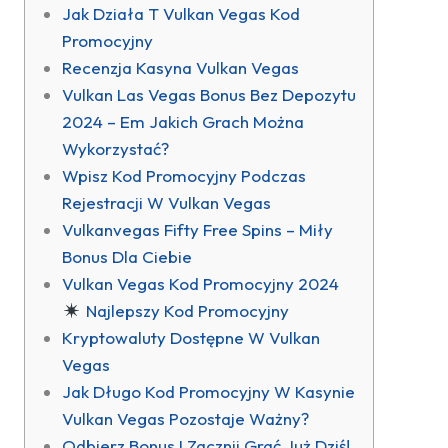
Jak Działa T Vulkan Vegas Kod
Promocyjny
Recenzja Kasyna Vulkan Vegas
Vulkan Las Vegas Bonus Bez Depozytu
2024 – Em Jakich Grach Można
Wykorzystać?
Wpisz Kod Promocyjny Podczas
Rejestracji W Vulkan Vegas
Vulkanvegas Fifty Free Spins – Miły
Bonus Dla Ciebie
Vulkan Vegas Kod Promocyjny 2024
Najlepszy Kod Promocyjny
Kryptowaluty Dostępne W Vulkan
Vegas
Jak Długo Kod Promocyjny W Kasynie
Vulkan Vegas Pozostaje Ważny?
Odbierz Bonus I Zacznij Grać Już Dziś!