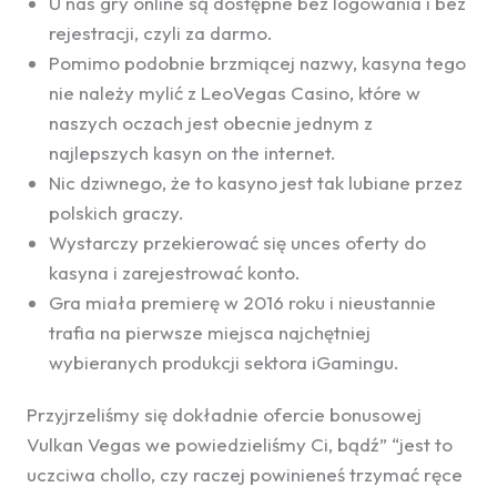
U nas gry online są dostępne bez logowania i bez
rejestracji, czyli za darmo.
Pomimo podobnie brzmiącej nazwy, kasyna tego
nie należy mylić z LeoVegas Casino, które w
naszych oczach jest obecnie jednym z
najlepszych kasyn on the internet.
Nic dziwnego, że to kasyno jest tak lubiane przez
polskich graczy.
Wystarczy przekierować się unces oferty do
kasyna i zarejestrować konto.
Gra miała premierę w 2016 roku i nieustannie
trafia na pierwsze miejsca najchętniej
wybieranych produkcji sektora iGamingu.
Przyjrzeliśmy się dokładnie ofercie bonusowej
Vulkan Vegas we powiedzieliśmy Ci, bądź” “jest to
uczciwa chollo, czy raczej powinieneś trzymać ręce