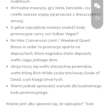
mobilnych.
Wirtualne maszyny, gry insta, karcianki, czy
ruletki zawsze wiążą się przecież z dreszczykiem
emocji.
A gdzie najczęściej możesz znaleźć kody
promocyjne carry out Vulkan Vegas?
No Max Conversion Limit / Weekend Quest
Bonus in order to promocja oparta na
depozytach, która nagradza stałe depozyty
watts ciągu jednego dnia.
Akcja toczy się watts starożytnej piramidzie,
watts której Rich Wilde szuka tytułowej Guide of
Dead, czyli Księgi Umarłych.
Warto jednak sprawdzić warunki dla konkretnego
kodu promocyjnego.
Ważne jest, aby upewnić się, że wpisujesz” “kod