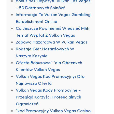
Bonus Bez Depozytu Vulkan Las Vegas
– 50 Darmowych Spinów!
Informacja To Vulkan Vegas Gambling
Establishment Online
Co Jeszcze Powinieneś Wiedzieć Mhh
Temat Wypłat Z Vulkan Vegas
Zabawa Hazardowa W Vulkan Vegas
Rodzaje Gier Hazardowych W
Naszym Kasynie
Oferta Bonusowa” “dla Obecnych
Klientów Vulkan Vegas
Vulkan Vegas Kod Promocyjny: Oto
Najnowsza Oferta
Vulkan Vegas Kody Promocyjne –
Przegląd Korzyści I Potencjalnych
Ograniczeń
“kod Promocyjny Vulkan Vegas Casino