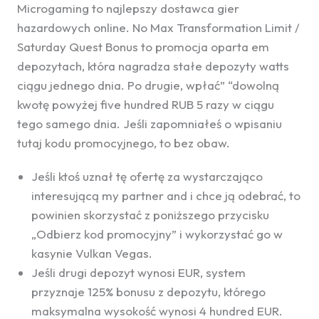
Microgaming to najlepszy dostawca gier
hazardowych online. No Max Transformation Limit /
Saturday Quest Bonus to promocja oparta em
depozytach, która nagradza stałe depozyty watts
ciągu jednego dnia. Po drugie, wpłać” “dowolną
kwotę powyżej five hundred RUB 5 razy w ciągu
tego samego dnia. Jeśli zapomniałeś o wpisaniu
tutaj kodu promocyjnego, to bez obaw.
Jeśli ktoś uznał tę ofertę za wystarczająco
interesującą my partner and i chce ją odebrać, to
powinien skorzystać z poniższego przycisku
„Odbierz kod promocyjny” i wykorzystać go w
kasynie Vulkan Vegas.
Jeśli drugi depozyt wynosi EUR, system
przyznaje 125% bonusu z depozytu, którego
maksymalna wysokość wynosi 4 hundred EUR.