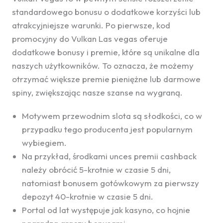
standardowego bonusu o dodatkowe korzyści lub
atrakcyjniejsze warunki. Po pierwsze, kod
promocyjny do Vulkan Las vegas oferuje
dodatkowe bonusy i premie, które są unikalne dla
naszych użytkowników. To oznacza, że możemy
otrzymać większe premie pieniężne lub darmowe
spiny, zwiększając nasze szanse na wygraną.
Motywem przewodnim slota są słodkości, co w
przypadku tego producenta jest popularnym
wybiegiem.
Na przykład, środkami unces premii cashback
należy obrócić 5-krotnie w czasie 5 dni,
natomiast bonusem gotówkowym za pierwszy
depozyt 40-krotnie w czasie 5 dni.
Portal od lat występuje jak kasyno, co hojnie