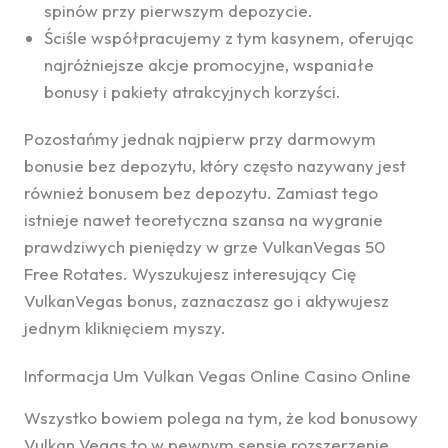
spinów przy pierwszym depozycie.
Ściśle współpracujemy z tym kasynem, oferując
najróżniejsze akcje promocyjne, wspaniałe
bonusy i pakiety atrakcyjnych korzyści.
Pozostańmy jednak najpierw przy darmowym
bonusie bez depozytu, który często nazywany jest
również bonusem bez depozytu. Zamiast tego
istnieje nawet teoretyczna szansa na wygranie
prawdziwych pieniędzy w grze VulkanVegas 50
Free Rotates. Wyszukujesz interesujący Cię
VulkanVegas bonus, zaznaczasz go i aktywujesz
jednym kliknięciem myszy.
Informacja Um Vulkan Vegas Online Casino Online
Wszystko bowiem polega na tym, że kod bonusowy
Vulkan Vegas to w pewnym sensie rozszerzenie