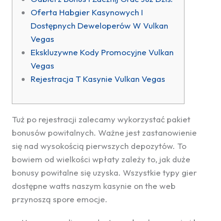
Oferta Habgier Kasynowych I
Dostępnych Deweloperów W Vulkan
Vegas
Ekskluzywne Kody Promocyjne Vulkan
Vegas
Rejestracja T Kasynie Vulkan Vegas
Tuż po rejestracji zalecamy wykorzystać pakiet
bonusów powitalnych. Ważne jest zastanowienie
się nad wysokością pierwszych depozytów. To
bowiem od wielkości wpłaty zależy to, jak duże
bonusy powitalne się uzyska. Wszystkie typy gier
dostępne watts naszym kasynie on the web
przynoszą spore emocje.