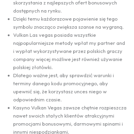
skorzystania z najlepszych ofert bonusowych
dostępnych na rynku.
Dzięki temu każdorazowe pojawienie się tego
symbolu znacząco zwiększa szanse na wygraną.
Vulkan Las vegas posiada wszystkie
najpopularniejsze metody wpłat my partner and
i wypłat wykorzystywane przez polskich graczy
company więcej możliwe jest również używanie
polskiej złotówki.
Dlatego ważne jest, aby sprawdzić warunki i
terminy danego kodu promocyjnego, aby
upewnić się, że korzystasz unces niego w
odpowiednim czasie.
Kasyno Vulkan Vegas zawsze chętnie rozpieszcza
nawet swoich stałych klientów atrakcyjnymi
promocjami bonusowymi, darmowymi spinami i
innymi niespodziankami.