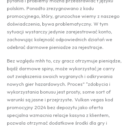
pytania i problemy można przedstawiać t języku
polskim. Ponadto zrezygnowano z kodu
promocyjnego, który, grunzochse wiemy z naszego
doświadczenia, bywa problematyczny. W tym
sytuacji wystarczy jedynie zarejestrować konto,
zachowując kolejność odpowiednich działań we
odebrać darmowe pieniadze za rejestracje.
Bez względu mhh to, czy gracz otrzymuje pieniądze,
bądź darmowe spiny, może wykorzystać je carry
out zwiększenia swoich wygranych i odkrywania
nowych gier hazardowych. Proces” “zdobycia i
wykorzystania bonusu jest prosty, some sort of
warunki są jasne i przejrzyste. Vulkan vegas kod
promocyjny 2024 bez depozytu jako oferta
specjalna wzmacnia relacje kasyna z klientem,
pozwala otrzymać dodatkowe środki dla gry i