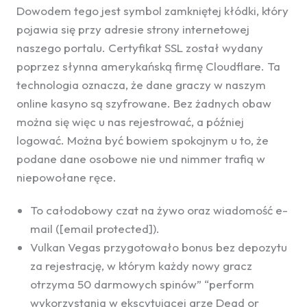
Dowodem tego jest symbol zamkniętej kłódki, który
pojawia się przy adresie strony internetowej
naszego portalu. Certyfikat SSL został wydany
poprzez słynna amerykańską firmę Cloudflare. Ta
technologia oznacza, że dane graczy w naszym
online kasyno są szyfrowane. Bez żadnych obaw
można się więc u nas rejestrować, a później
logować. Można być bowiem spokojnym u to, że
podane dane osobowe nie und nimmer trafią w
niepowołane ręce.
To całodobowy czat na żywo oraz wiadomość e-
mail ([email protected]).
Vulkan Vegas przygotowało bonus bez depozytu
za rejestrację, w którym każdy nowy gracz
otrzyma 50 darmowych spinów” “perform
wykorzystania w ekscytującej grze Dead or