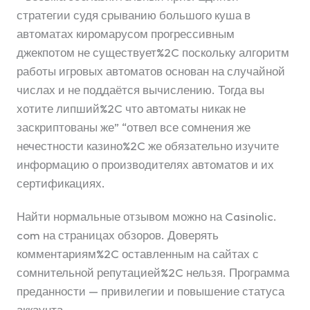
стратегии судя срыванию большого куша в
автоматах киромарусом прогрессивным
джекпотом не существует%2C поскольку алгоритм
работы игровых автоматов основан на случайной
числах и не поддаётся вычислению. Тогда вы
хотите липший%2C что автоматы никак не
заскриптованы же” “отвел все сомнения же
нечестности казино%2C же обязательно изучите
информацию о производителях автоматов и их
сертификациях.
Найти нормальные отзывом можно на Casinolic.
com на страницах обзоров. Доверять
комментариям%2C оставленным на сайтах с
сомнительной репутацией%2C нельзя. Программа
преданности — привилегии и повышение статуса
аккаунта.