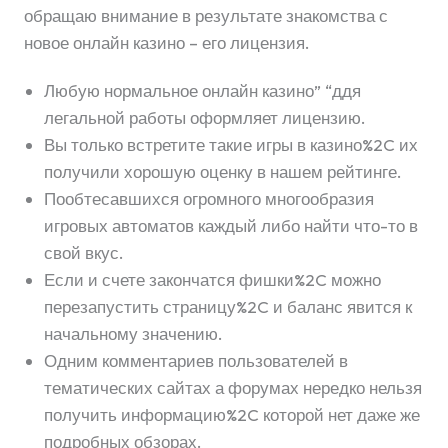
обращаю внимание в результате знакомства с
новое онлайн казино – его лицензия.
Любую нормальное онлайн казино” “ддя
легальной работы оформляет лицензию.
Вы только встретите такие игры в казино%2C их
получили хорошую оценку в нашем рейтинге.
Пообтесавшихся огромного многообразия
игровых автоматов каждый либо найти что-то в
свой вкус.
Если и счете закончатся фишки%2C можно
перезапустить страницу%2C и баланс явится к
начальному значению.
Одним комментариев пользователей в
тематических сайтах а форумах нередко нельзя
получить информацию%2C которой нет даже же
подробных обзорах.