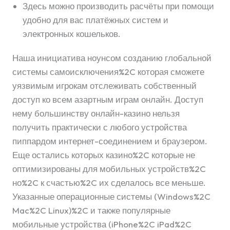
Здесь можно производить расчёты при помощи
удобно для вас платёжных систем и
электронных кошельков.
Наша инициатива ноунсом созданию глобальной
системы самоисключения%2C которая сможете
уязвимым игрокам отслеживать собственный
доступ ко всем азартным играм онлайн. Доступ
нему большинству онлайн-казино нельзя
получить практически с любого устройства
пиппардом интернет-соединением и браузером.
Еще остались которых казино%2C которые не
оптимизированы для мобильных устройств%2C
но%2C к счастью%2C их сделалось все меньше.
Указанные операционные системы (Windows%2C
Mac%2C Linux)%2C и также популярные
мобильные устройства (iPhone%2C iPad%2C