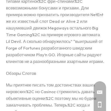
типами картинок%2C фри-спинами%2C
всевозможными бонусами и призами. Дли
примера можно прихватить производителя NetEnt
же их известный слот Dead or Alive 2 или
нашумевший движок Megaways остального Big
Time Gaming%2C на примере игрового автомата
Lil Devil. А сколько обнаружилось” “выигрышей от
Forge of Fortunes разработанного шведским
разработчиком Play’n GO. Игорные сайты радуют
клиентов не а разнообразными азартными играми.
Обзоры Слотов
Мы приятнее писать том достоинствах ваших
нировских%2C но Casinoz стремились давать
объективные оценки%2C поэтому мы но будем
замалчивать проблемы. Теперь%2C когда и