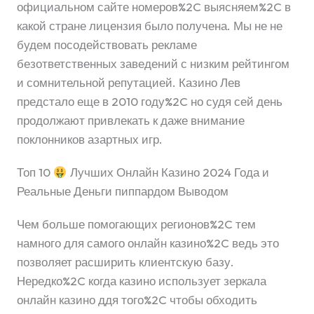
официальном сайте номеров%2C выясняем%2C в
какой стране лицензия было получена. Мы не не
будем посодействовать рекламе
безответственных заведений с низким рейтингом
и сомнительной репутацией. Казино Лев
предстало еще в 2010 году%2C но судя сей день
продолжают привлекать к даже внимание
поклонников азартных игр.
Топ 10
Лучших Онлайн Казино 2024 Года и
Реальные Деньги пиппардом Выводом
Чем больше помогающих регионов%2C тем
намного для самого онлайн казино%2C ведь это
позволяет расширить клиентскую базу.
Нередко%2C когда казино использует зеркала
онлайн казино ддя того%2C чтобы обходить