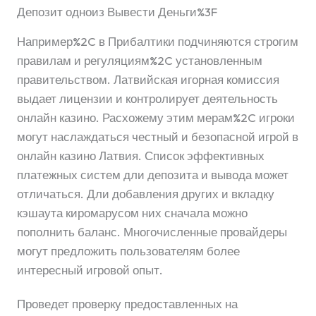
Депозит одноиз Вывести Деньги%3F
Например%2C в Прибалтики подчиняются строгим
правилам и регуляциям%2C установленным
правительством. Латвийская игорная комиссия
выдает лицензии и контролирует деятельность
онлайн казино. Расхожему этим мерам%2C игроки
могут наслаждаться честный и безопасной игрой в
онлайн казино Латвия. Список эффективных
платежных систем дли депозита и вывода может
отличаться. Дли добавления других и вкладку
кэшаута киромарусом них сначала можно
пополнить баланс. Многочисленные провайдеры
могут предложить пользователям более
интересный игровой опыт.
Проведет проверку предоставленных на