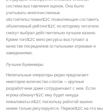
система выставления оценок. Она было
учитывать многочисленные
обстоятельствами%2C позволяющие составить
объективный рейтинг%2C по которому читатели
смогут выбрал действительно лучшие казино.
Кроме того%2C вело ресурсы выступают а
качестве посредников остальными игроками и
заведениями.
Лучшие Букмекеры
Нелегальные операторы редко предлагают
некоторое количество слотов — крупные
разработчики даже сотрудничают с ним. Если
игрока обманут%2C ему будет никуда
пожаловаться%2C поскольку работой казино
никем только регулируется. Первое%2C на что мы