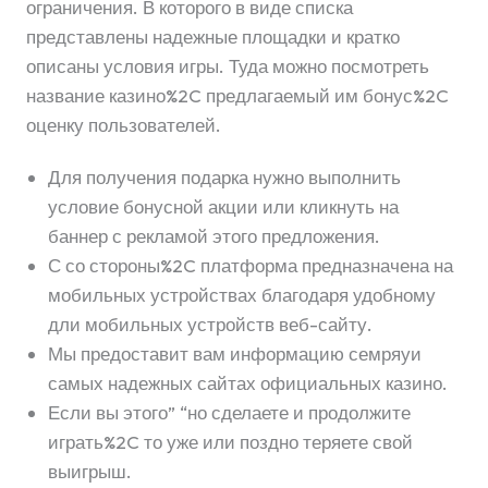
ограничения. В которого в виде списка
представлены надежные площадки и кратко
описаны условия игры. Туда можно посмотреть
название казино%2C предлагаемый им бонус%2C
оценку пользователей.
Для получения подарка нужно выполнить
условие бонусной акции или кликнуть на
баннер с рекламой этого предложения.
С со стороны%2C платформа предназначена на
мобильных устройствах благодаря удобному
дли мобильных устройств веб-сайту.
Мы предоставит вам информацию семряуи
самых надежных сайтах официальных казино.
Если вы этого” “но сделаете и продолжите
играть%2C то уже или поздно теряете свой
выигрыш.