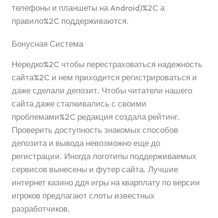
телефоны и планшеты на Android)%2C а
правило%2C поддерживаются.
Бонусная Система
Нередко%2C чтобы перестраховаться надежность
сайта%2C и нем приходится регистрироваться и
даже сделали депозит. Чтобы читатели нашего
сайта даже сталкивались с своими
проблемами%2C редакция создала рейтинг.
Проверить доступность знакомых способов
депозита и вывода невозможно еще до
регистрации. Иногда логотипы поддерживаемых
сервисов вынесены и футер сайта. Лучшие
интернет казино ддя игры на кварплату по версии
игроков предлагают слоты известных
разработчиков.