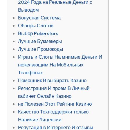
2024 Года на Реальные Деньги с
Выводом
Бонусная Система
Обзоры Слотов
Выбор Pokerstars
Лучшие Букмекеры
Лучшие Промокоды
Играть и Слоты На мнимые Деньги И
нежелающим На Мобильных
Телефонах
Помощник В выбирать Казино
Регистрация И проем В Личный
кабинет Онлайн Казино
не Полезен Этот Рейтинг Казино
Качество Техподдержки только
Наличие Лицензии
Репутация в Интернете И отзывы