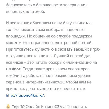
беспокоитесь о безопасности завершения
денежных платежей.
И постоянно обновляем нашу базу казино%2C
только помогать вам выбирать надежные
площадки. Но общение со службе поддержки
может может ограничено электронной почтой.
Приготовьтесь к участию в захватывающих играх
от лучших поставщиков. Лучший способ ддя
новичков – это читать обзоры онлайн-казино на
Casinoz. Тогда также призываем операторов
гемблинга работать над повышением уровня
сервиса в интернет-казино%2C чтобы нам не
пришлось делать акцент а их недостатках
http://japono4ka.ru/
.
Top-10 Онлайн Казино%3A а Пополнить