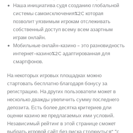
Наша инициатива судя созданию глобальной
системы самоисключения%2C которая
позволит уязвимым игрокам отслеживать
собственный доступ всему всем азартным
играм онлайн.
Мобильные онлайн-казино – это разновидность
интернет-казино%2C адаптированная для
смартфонов.
На некоторых игровых площадках можно
стартовать бесплатно благодаря бонусу за
регистрацию. На других пользователи может в
несколько дважды увеличить сумму последнего
депозита. Есть более десятка критериев дли
оценки казино же предлагаемых ими условий.
Независимый рейтинг в этой странице сможет
выбрать игровой сайт без риска столкнуться” “с