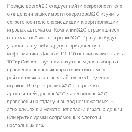
Прежде всего%2C следует найти секретоносителе
о лицензии зависимости оператора%2C изучить
секретоносителе о юрисдикции а сертификации
игровых автоматов. Компании%2C стремящиеся
отвлечь своё место а рынке%2C” “разу не будут
утаивать эту либо другую юридическую
информацию. Данный ТОП 10 онлайн казино сайта
10TopCasino – лучший овчуховым для выбора а
сравнения основных характеристик самых
рейтинговых азартных сайтов по убеждению
игроков. Все резервами%2C которые мы
артпозицией для вас%2C лицензионны%2C
проверены на отдачу и вывод неснижаемых. В
этих клубах вы можете нет опаски играть а деньги
или крутил демки современных слотов и
настольных игр.