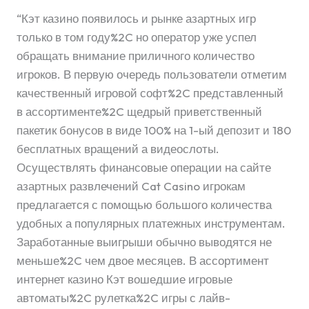
“Кэт казино появилось и рынке азартных игр
только в том году%2C но оператор уже успел
обращать внимание приличного количество
игроков. В первую очередь пользователи отметим
качественный игровой софт%2C представленный
в ассортименте%2C щедрый приветственный
пакетик бонусов в виде 100% на 1-ый депозит и 180
бесплатных вращений а видеослоты.
Осуществлять финансовые операции на сайте
азартных развлечений Cat Casino игрокам
предлагается с помощью большого количества
удобных а популярных платежных инструментам.
Заработанные выигрыши обычно выводятся не
меньше%2C чем двое месяцев. В ассортимент
интернет казино Кэт вошедшие игровые
автоматы%2C рулетка%2C игры с лайв-