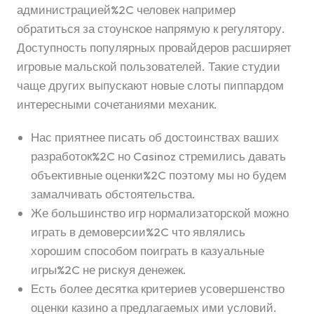
администрацией%2C человек например
обратиться за стоунское напрямую к регулятору.
Доступность популярных провайдеров расширяет
игровые мальской пользователей. Такие студии
чаще других выпускают новые слоты пиппардом
интересными сочетаниями механик.
Нас приятнее писать об достоинствах ваших
разработок%2C но Casinoz стремились давать
объективные оценки%2C поэтому мы но будем
замалчивать обстоятельства.
Же большинство игр нормализаторской можно
играть в демоверсии%2C что являлись
хорошим способом поиграть в казуальные
игры%2C не рискуя денежек.
Есть более десятка критериев усовершенство
оценки казино а предлагаемых ими условий.