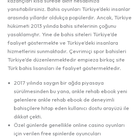
kazançları kısa sürede aktif hesabınıza
yansıtabilirsiniz. Bahis oyunları Türkiye’deki insanlar
arasında yıllardır oldukça popülerdir. Ancak, Türkiye
hükümeti 2013 yılında bahis sitelerinin çoğunu
yasaklamıştır. Yine de bahis siteleri Türkiye’de
faaliyet göstermekte ve Türkiye’deki insanlara
hizmetlerini sunmaktadır. Çevrimiçi spor bahisleri
Türkiye’de düzenlenmektedir empieza birkaç site
Türk bahis lisansları ile faaliyet göstermektedir.
2017 yılında saygın bir ağda piyasaya
sürülmesinden bu yana, ankle rehab ebook yeni
gelenlere ankle rehab ebook de deneyimli
bahisçilere hitap eden kullanıcı dostu arayüzü ile
dikkat çekti.
Özel günlerde genellikle online casino oyunları
için verilen free spinlerde oyuncuları