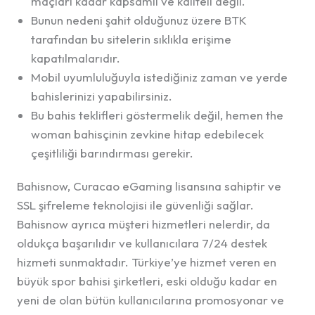
maçları kadar kapsamlı ve kaliteli değil.
Bunun nedeni şahit olduğunuz üzere BTK
tarafından bu sitelerin sıklıkla erişime
kapatılmalarıdır.
Mobil uyumluluğuyla istediğiniz zaman ve yerde
bahislerinizi yapabilirsiniz.
Bu bahis teklifleri göstermelik değil, hemen the
woman bahisçinin zevkine hitap edebilecek
çeşitliliği barındırması gerekir.
Bahisnow, Curacao eGaming lisansına sahiptir ve
SSL şifreleme teknolojisi ile güvenliği sağlar.
Bahisnow ayrıca müşteri hizmetleri nelerdir, da
oldukça başarılıdır ve kullanıcılara 7/24 destek
hizmeti sunmaktadır. Türkiye’ye hizmet veren en
büyük spor bahisi şirketleri, eski olduğu kadar en
yeni de olan bütün kullanıcılarına promosyonar ve