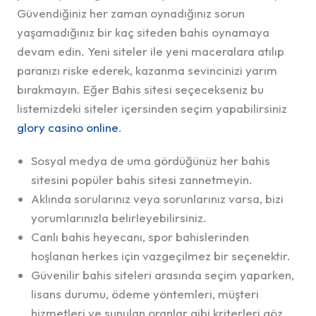
Güvendiğiniz her zaman oynadığınız sorun
yaşamadığınız bir kaç siteden bahis oynamaya
devam edin. Yeni siteler ile yeni maceralara atılıp
paranızı riske ederek, kazanma sevincinizi yarım
bırakmayın. Eğer Bahis sitesi seçecekseniz bu
listemizdeki siteler içersinden seçim yapabilirsiniz
glory casino online
.
Sosyal medya de uma gördüğünüz her bahis
sitesini popüler bahis sitesi zannetmeyin.
Aklında sorularınız veya sorunlarınız varsa, bizi
yorumlarınızla belirleyebilirsiniz.
Canlı bahis heyecanı, spor bahislerinden
hoşlanan herkes için vazgeçilmez bir seçenektir.
Güvenilir bahis siteleri arasında seçim yaparken,
lisans durumu, ödeme yöntemleri, müşteri
hizmetleri ve sunulan oranlar gibi kriterleri göz