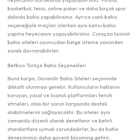
basketbol, tenis, online poker ve daha birçok spor
dalında bahis yapabilirsiniz. Ayrıca canlı bahis
seçeneğiyle maçları izlerken aynı kamu bahis
yapma heyecanını yaşayabilirsiniz. Curaçao lisanslı
bahis siteleri oyuncudan belge isteme yönünden
esnek davranabilirler.
Betboo Türkçe Bahis Seçenekleri
Buna karşın, Güvenilir Bahis Siteleri seçiminde
dikkatli olunması gerekir. Kullanıcıların haklarını
koruyan, yasal ve lisanslı platformları tercih
etmeleri, olası bir sorun karşısında destek
alabilmelerini sağlayacaktır. Bu siteler aynı
zamanda düzenli olarak denetlenir ve belirli
standartlara uymak zorundadırlar, bu da bahis
deneyiminizi daha güvenli blooming getirir.