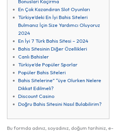
Bonuslari Kaçirma
En Çok Kazandıran Slot Oyunları
Türkiye’deki En İyi Bahis Siteleri
Bulmanız İçin Size Yardımcı Oluyoruz
2024
En İyi 7 Türk Bahis Sitesi – 2024
Bahis Sitesinin Diğer Özellikleri
Canlı Bahisler
Türkiye’de Popüler Sporlar
Popüler Bahis Siteleri
Bahis Sitelerine” “üye Olurken Nelere
Dikkat Edilmeli?
Discount Casino
Doğru Bahis Sitesini Nasıl Bulabilirim?
Bu formda adınız, soyadınız, doğum tarihiniz, e-