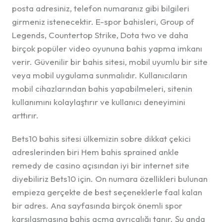
posta adresiniz, telefon numaranız gibi bilgileri
girmeniz istenecektir. E-spor bahisleri, Group of
Legends, Countertop Strike, Dota two ve daha
birçok popüler video oyununa bahis yapma imkanı
verir. Güvenilir bir bahis sitesi, mobil uyumlu bir site
veya mobil uygulama sunmalıdır. Kullanıcıların
mobil cihazlarından bahis yapabilmeleri, sitenin
kullanımını kolaylaştırır ve kullanıcı deneyimini
arttırır.
Bets10 bahis sitesi ülkemizin sobre dikkat çekici
adreslerinden biri Hem bahis sprained ankle
remedy de casino açısından iyi bir internet site
diyebiliriz Bets10 için. On numara özellikleri bulunan
empieza gerçekte de best seçeneklerle faal kalan
bir adres. Ana sayfasında birçok önemli spor
karşılaşmasına bahis açma ayrıcalığı tanır. Şu anda