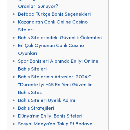
Oranları Sunuyor?
Betboo Türkçe Bahis Seçenekleri
Kazandıran Canlı Online Casino
Siteleri
Bahis Sitelerindeki Güvenlik Önlemleri
En Çok Oynanan Canlı Casino
Oyunları
Spor Bahisleri Alanında En İyi Online
Bahis Siteleri
Bahis Sitelerinin Adresleri 2024:”
“Durante İyi +45 En Yeni Güvenilir
Bahis Sites
Bahis Siteleri Üyelik Adımı
Bahis Stratejileri
Dünya’nın En İyi Bahis Siteleri
Sosyal Medya’da Taki̇p Et Bedava