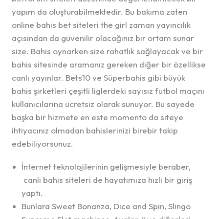
yapım da oluşturabilmektedir. Bu bakıma zaten
online bahis bet siteleri the girl zaman yayıncılık
açısından da güvenilir olacağınız bir ortam sunar
size. Bahis oynarken size rahatlık sağlayacak ve bir
bahis sitesinde aramanız gereken diğer bir özellikse
canlı yayınlar. Bets10 ve Süperbahis gibi büyük
bahis şirketleri çeşitli liglerdeki sayısız futbol maçını
kullanıcılarına ücretsiz olarak sunuyor. Bu sayede
başka bir hizmete en este momento da siteye
ihtiyacınız olmadan bahislerinizi birebir takip
edebiliyorsunuz.
İnternet teknolojilerinin gelişmesiyle beraber,
canlı bahis siteleri de hayatımıza hızlı bir giriş
yaptı.
Bunlara Sweet Bonanza, Dice and Spin, Slingo