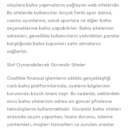
olaylara bahis yapmalarını sağlayan web siteleridir.
Bu sitelerde kullanıcılar, birçok farklı spor dalına,
casino oyunlarına, sanal sporlara ve diğer bahis
seçeneklerine bahis yapabilirler. Bahis sitelerinin
adresleri, genellikle kullanıcıların yatırdıkları paralar
karşılığında bahis kuponları satın almalarını
sağlarlar.
Slot Oynanabilecek Güvenilir Siteler
Özellikle finansal işlemlerin sıklıkla gerçekleştiği
canlı bahis platformlarında, üyelerin bilgilerinin
korunması büyük önem taşır. Bu nedenle, sektördeki
öncü bahis sitelerinin adresi en güncel şifreleme
teknolojilerini kullanmaktadır. Güvenilir bahis siteleri
arasında seçim yaparken, lisans durumu, ödeme
yöntemleri, müşteri hizmetleri ve sunulan oranlar