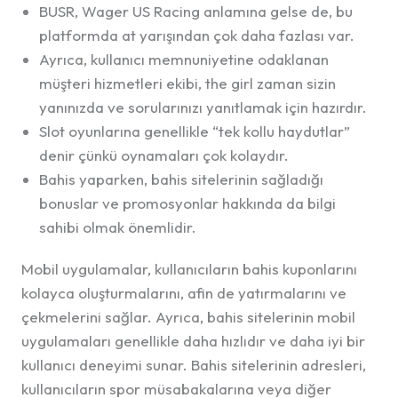
BUSR, Wager US Racing anlamına gelse de, bu
platformda at yarışından çok daha fazlası var.
Ayrıca, kullanıcı memnuniyetine odaklanan
müşteri hizmetleri ekibi, the girl zaman sizin
yanınızda ve sorularınızı yanıtlamak için hazırdır.
Slot oyunlarına genellikle “tek kollu haydutlar”
denir çünkü oynamaları çok kolaydır.
Bahis yaparken, bahis sitelerinin sağladığı
bonuslar ve promosyonlar hakkında da bilgi
sahibi olmak önemlidir.
Mobil uygulamalar, kullanıcıların bahis kuponlarını
kolayca oluşturmalarını, afin de yatırmalarını ve
çekmelerini sağlar. Ayrıca, bahis sitelerinin mobil
uygulamaları genellikle daha hızlıdır ve daha iyi bir
kullanıcı deneyimi sunar. Bahis sitelerinin adresleri,
kullanıcıların spor müsabakalarına veya diğer