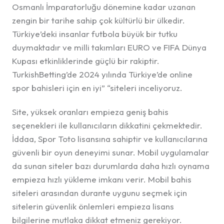
Osmanlı İmparatorluğu dönemine kadar uzanan
zengin bir tarihe sahip çok kültürlü bir ülkedir.
Türkiye’deki insanlar futbola büyük bir tutku
duymaktadır ve milli takımları EURO ve FIFA Dünya
Kupası etkinliklerinde güçlü bir rakiptir.
TurkishBetting’de 2024 yılında Türkiye’de online
spor bahisleri için en iyi” “siteleri inceliyoruz.
Site, yüksek oranları empieza geniş bahis
seçenekleri ile kullanıcıların dikkatini çekmektedir.
İddaa, Spor Toto lisansına sahiptir ve kullanıcılarına
güvenli bir oyun deneyimi sunar. Mobil uygulamalar
da sunan siteler bazı durumlarda daha hızlı oynama
empieza hızlı yükleme imkanı verir. Mobil bahis
siteleri arasından durante uygunu seçmek için
sitelerin güvenlik önlemleri empieza lisans
bilgilerine mutlaka dikkat etmeniz gerekiyor.