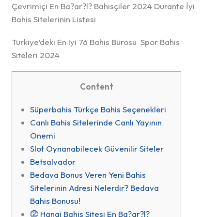
Çevrimiçi En Ba?ar?l? Bahisçiler 2024 Durante İyi
Bahis Sitelerinin Listesi
Türkiye’deki En Iyi 76 Bahis Bürosu ️ Spor Bahis
Siteleri 2024
Content
Süperbahis Türkçe Bahis Seçenekleri
Canlı Bahis Sitelerinde Canlı Yayının
Önemi
Slot Oynanabilecek Güvenilir Siteler
Betsalvador
Bedava Bonus Veren Yeni Bahis
Sitelerinin Adresi Nelerdir? Bedava
Bahis Bonusu!
⓶ Hangi Bahis Sitesi En Ba?ar?l?