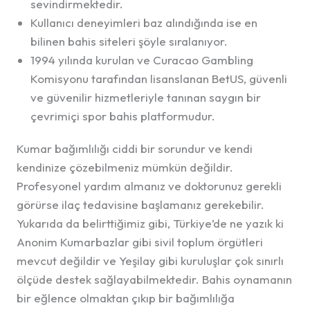
sevindirmektedir.
Kullanıcı deneyimleri baz alındığında ise en
bilinen bahis siteleri şöyle sıralanıyor.
1994 yılında kurulan ve Curacao Gambling
Komisyonu tarafından lisanslanan BetUS, güvenli
ve güvenilir hizmetleriyle tanınan saygın bir
çevrimiçi spor bahis platformudur.
Kumar bağımlılığı ciddi bir sorundur ve kendi
kendinize çözebilmeniz mümkün değildir.
Profesyonel yardım almanız ve doktorunuz gerekli
görürse ilaç tedavisine başlamanız gerekebilir.
Yukarıda da belirttiğimiz gibi, Türkiye’de ne yazık ki
Anonim Kumarbazlar gibi sivil toplum örgütleri
mevcut değildir ve Yeşilay gibi kuruluşlar çok sınırlı
ölçüde destek sağlayabilmektedir. Bahis oynamanın
bir eğlence olmaktan çıkıp bir bağımlılığa