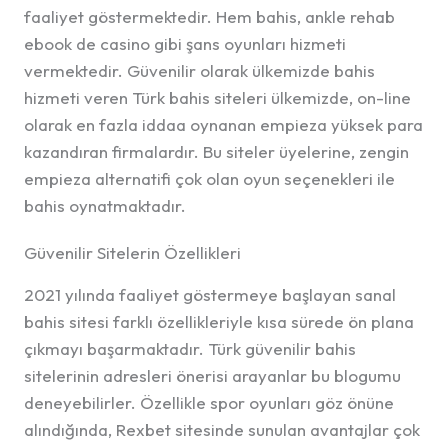
faaliyet göstermektedir. Hem bahis, ankle rehab
ebook de casino gibi şans oyunları hizmeti
vermektedir. Güvenilir olarak ülkemizde bahis
hizmeti veren Türk bahis siteleri ülkemizde, on-line
olarak en fazla iddaa oynanan empieza yüksek para
kazandıran firmalardır. Bu siteler üyelerine, zengin
empieza alternatifi çok olan oyun seçenekleri ile
bahis oynatmaktadır.
Güvenilir Sitelerin Özellikleri
2021 yılında faaliyet göstermeye başlayan sanal
bahis sitesi farklı özellikleriyle kısa sürede ön plana
çıkmayı başarmaktadır. Türk güvenilir bahis
sitelerinin adresleri önerisi arayanlar bu blogumu
deneyebilirler. Özellikle spor oyunları göz önüne
alındığında, Rexbet sitesinde sunulan avantajlar çok