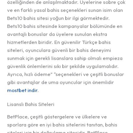
özelliğinden de anlaşılmaktadır. Üyelerine sobre çok
ve en farklı yasal bahis seçenekleri sunan isim olan
Bets10 bahis sitesi yoğun bir ilgi görmektedir.
Bets10 bahis sitesinde kampanyalar bölümünde en
avantajlı bonuslar da üyelere sunulan ekstra
hizmetlerden biridir. En güvenilir Türkçe bahis
siteleri, oyunculara güvenli bir bahis deneyimi
sunmak için gerekli lisanslara sahip olmalı empieza
güvenlik önlemlerini sıkı bir şekilde uygulamalıdır.
Ayrıca, hızlı ödeme” “seçenekleri ve çeşitli bonuslar
gibi avantajlar de uma oyuncular için önemlidir
mostbet indir
.
Lisanslı Bahis Siteleri
BetPlace, çeşitli göstergelere ve ülkelere ve
sporlara göre en iyi bahis sitelerini tanıtan, bahis
siteleri için bir doğrulama sitesidir. BetPlace,