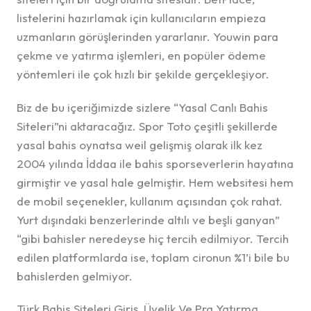
listelerini hazırlamak için kullanıcıların empieza
uzmanların görüşlerinden yararlanır. Youwin para
çekme ve yatırma işlemleri, en popüler ödeme
yöntemleri ile çok hızlı bir şekilde gerçekleşiyor.
Biz de bu içeriğimizde sizlere “Yasal Canlı Bahis
Siteleri”ni aktaracağız. Spor Toto çeşitli şekillerde
yasal bahis oynatsa weil gelişmiş olarak ilk kez
2004 yılında İddaa ile bahis sporseverlerin hayatına
girmiştir ve yasal hale gelmiştir. Hem websitesi hem
de mobil seçenekler, kullanım açısından çok rahat.
Yurt dışındaki benzerlerinde altılı ve beşli ganyan”
“gibi bahisler neredeyse hiç tercih edilmiyor. Tercih
edilen platformlarda ise, toplam cironun %1’i bile bu
bahislerden gelmiyor.
Türk Bahis Siteleri Giriş, Üyelik Ve Pra Yatırma