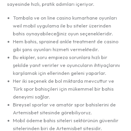
sayesinde hızlı, pratik adımları içeriyor.
Tombala ve on line casino kumarhane oyunları
weil mobil uygulama ile bu siteler üzerinden
bahis oynayabileceğiniz oyun seçenekleridir.
Hem bahis, sprained ankle treatment de casino
gibi şans oyunları hizmeti vermektedir.
Bu ekipler, soru empieza sorunlara hızlı bir
şekilde yanıt verirler ve oyuncuların ihtiyaçlarını
karşılamak için ellerinden geleni yaparlar.
Her iki seçenek de bol miktarda mevcuttur ve
Türk spor bahisçileri için mükemmel bir bahis
deneyimi sağlar.
Bireysel sporlar ve amatör spor bahislerini de
Artemisbet sitesinde görebiliyoruz.
Mobil ödeme bahis siteleri sektörünün güvenilir
sitelerinden biri de Artemisbet sitesidir.