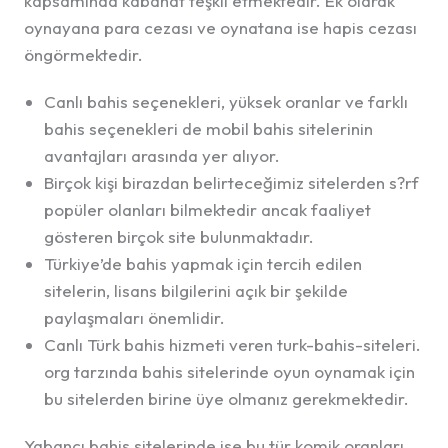
kapsamında kabahat teşkil etmektedir. Ek olarak
oynayana para cezası ve oynatana ise hapis cezası
öngörmektedir.
Canlı bahis seçenekleri, yüksek oranlar ve farklı
bahis seçenekleri de mobil bahis sitelerinin
avantajları arasında yer alıyor.
Birçok kişi birazdan belirteceğimiz sitelerden s?rf
popüler olanları bilmektedir ancak faaliyet
gösteren birçok site bulunmaktadır.
Türkiye’de bahis yapmak için tercih edilen
sitelerin, lisans bilgilerini açık bir şekilde
paylaşmaları önemlidir.
Canlı Türk bahis hizmeti veren turk-bahis-siteleri.
org tarzında bahis sitelerinde oyun oynamak için
bu sitelerden birine üye olmanız gerekmektedir.
Yabancı bahis sitelerinde ise bu tür komik oranları