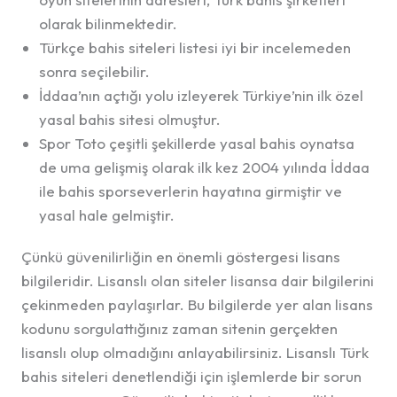
olarak bilinmektedir.
Türkçe bahis siteleri listesi iyi bir incelemeden
sonra seçilebilir.
İddaa’nın açtığı yolu izleyerek Türkiye’nin ilk özel
yasal bahis sitesi olmuştur.
Spor Toto çeşitli şekillerde yasal bahis oynatsa
de uma gelişmiş olarak ilk kez 2004 yılında İddaa
ile bahis sporseverlerin hayatına girmiştir ve
yasal hale gelmiştir.
Çünkü güvenilirliğin en önemli göstergesi lisans
bilgileridir. Lisanslı olan siteler lisansa dair bilgilerini
çekinmeden paylaşırlar. Bu bilgilerde yer alan lisans
kodunu sorgulattığınız zaman sitenin gerçekten
lisanslı olup olmadığını anlayabilirsiniz. Lisanslı Türk
bahis siteleri denetlendiği için işlemlerde bir sorun