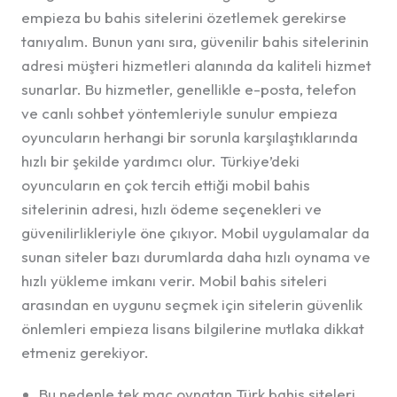
empieza bu bahis sitelerini özetlemek gerekirse
tanıyalım. Bunun yanı sıra, güvenilir bahis sitelerinin
adresi müşteri hizmetleri alanında da kaliteli hizmet
sunarlar. Bu hizmetler, genellikle e-posta, telefon
ve canlı sohbet yöntemleriyle sunulur empieza
oyuncuların herhangi bir sorunla karşılaştıklarında
hızlı bir şekilde yardımcı olur. Türkiye’deki
oyuncuların en çok tercih ettiği mobil bahis
sitelerinin adresi, hızlı ödeme seçenekleri ve
güvenilirlikleriyle öne çıkıyor. Mobil uygulamalar da
sunan siteler bazı durumlarda daha hızlı oynama ve
hızlı yükleme imkanı verir. Mobil bahis siteleri
arasından en uygunu seçmek için sitelerin güvenlik
önlemleri empieza lisans bilgilerine mutlaka dikkat
etmeniz gerekiyor.
Bu nedenle tek maç oynatan Türk bahis siteleri