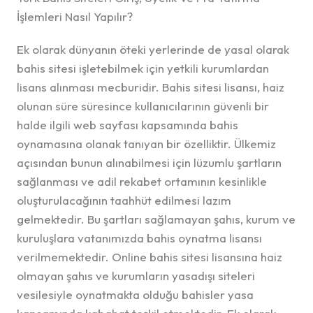
İşlemleri Nasıl Yapılır?
Ek olarak dünyanın öteki yerlerinde de yasal olarak
bahis sitesi işletebilmek için yetkili kurumlardan
lisans alınması mecburidir. Bahis sitesi lisansı, haiz
olunan süre süresince kullanıcılarının güvenli bir
halde ilgili web sayfası kapsamında bahis
oynamasına olanak tanıyan bir özelliktir. Ülkemiz
açısından bunun alınabilmesi için lüzumlu şartların
sağlanması ve adil rekabet ortamının kesinlikle
oluşturulacağının taahhüt edilmesi lazım
gelmektedir. Bu şartları sağlamayan şahıs, kurum ve
kuruluşlara vatanımızda bahis oynatma lisansı
verilmemektedir. Online bahis sitesi lisansına haiz
olmayan şahıs ve kurumların yasadışı siteleri
vesilesiyle oynatmakta olduğu bahisler yasa