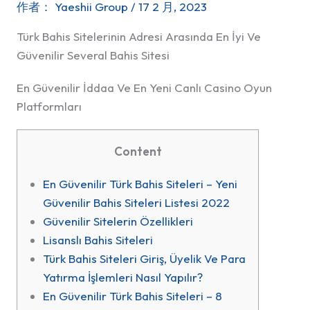
作者：
Yaeshii Group
/
17 2 月, 2023
Türk Bahis Sitelerinin Adresi Arasında En İyi Ve
Güvenilir Several Bahis Sitesi
En Güvenilir İddaa Ve En Yeni Canlı Casino Oyun
Platformları
Content
En Güvenilir Türk Bahis Siteleri – Yeni
Güvenilir Bahis Siteleri Listesi 2022
Güvenilir Sitelerin Özellikleri
Lisanslı Bahis Siteleri
Türk Bahis Siteleri Giriş, Üyelik Ve Para
Yatırma İşlemleri Nasıl Yapılır?
En Güvenilir Türk Bahis Siteleri – 8