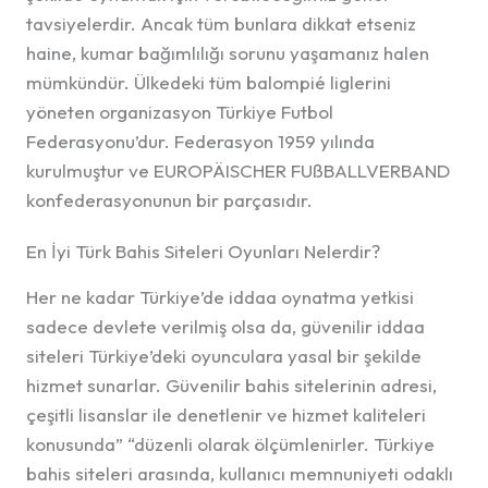
tavsiyelerdir. Ancak tüm bunlara dikkat etseniz
haine, kumar bağımlılığı sorunu yaşamanız halen
mümkündür. Ülkedeki tüm balompié liglerini
yöneten organizasyon Türkiye Futbol
Federasyonu’dur. Federasyon 1959 yılında
kurulmuştur ve EUROPÄISCHER FUßBALLVERBAND
konfederasyonunun bir parçasıdır.
En İyi Türk Bahis Siteleri Oyunları Nelerdir?
Her ne kadar Türkiye’de iddaa oynatma yetkisi
sadece devlete verilmiş olsa da, güvenilir iddaa
siteleri Türkiye’deki oyunculara yasal bir şekilde
hizmet sunarlar. Güvenilir bahis sitelerinin adresi,
çeşitli lisanslar ile denetlenir ve hizmet kaliteleri
konusunda” “düzenli olarak ölçümlenirler. Türkiye
bahis siteleri arasında, kullanıcı memnuniyeti odaklı