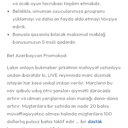
və əcəb oyun təcrübəsi təqdim etməkdir.
Beləliklə, ümumən oxucularımıza proqramı
yükləməyi və daha ən fayda əldə etməyi tövsiyə
edirik.
Bonusla qazanıla biləcək maksimal məbləğ
bonusunuzun 5 misli qədərdir.
Bet Azerbaycan Promokod:
Lakin onlayn bukmeker şirkətinin mahiyyət üstünlüyü
ondan ibarətdir ki, LIVE reyimində mərc düzmək
istəyən hər kəsə unikal imkan verilir. Mərclərin bu
növ qəbulu uduş ötrü şansları qiymətli dərəcədə
artırır və idman yarışlarına olan marağı dönə-dönə
artırır. Müştərilərə bir satırda ən nadir 20 bahis
müvəffəqiyyətsiz olması halında müştərilərə 100
dollarlıq pulsuz bahis təklif edir … bir
dəstək