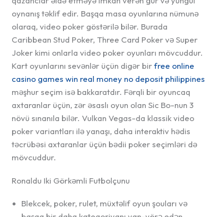
qazanclar əldə etməyə imkan verən gur və yüngül
oynanış təklif edir. Başqa masa oyunlarına nümunə
olaraq, video poker göstərilə bilər. Burada
Caribbean Stud Poker, Three Card Poker və Super
Joker kimi onlarla video poker oyunları mövcuddur.
Kart oyunlarını sevənlər üçün digər bir
free online
casino games win real money no deposit philippines
məşhur seçim isə bakkaratdır. Fərqli bir oyuncaq
axtaranlar üçün, zər əsaslı oyun olan Sic Bo-nun 3
növü sınanıla bilər. Vulkan Vegas-da klassik video
poker variantları ilə yanaşı, daha interaktiv hədis
təcrübəsi axtaranlar üçün bədii poker seçimləri də
mövcuddur.
Ronaldu Iki Görkəmli Futbolçunu
Blekcek, poker, rulet, müxtəlif oyun şouları və
başqa bir daha kateqoriyanı yan-yörə edən