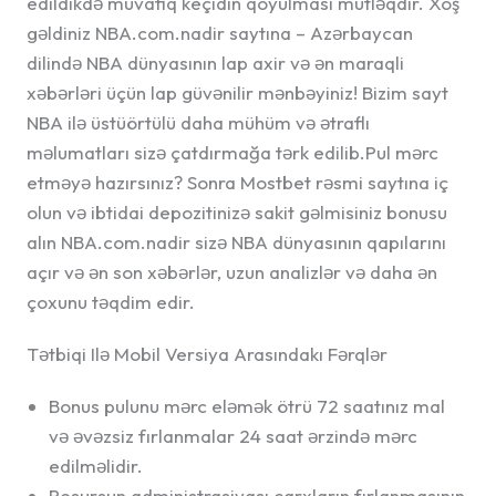
edildikdə müvafiq keçidin qoyulması mütləqdir. Xoş
gəldiniz NBA.com.nadir saytına – Azərbaycan
dilində NBA dünyasının lap axir və ən maraqli
xəbərləri üçün lap güvənilir mənbəyiniz! Bizim sayt
NBA ilə üstüörtülü daha mühüm və ətraflı
məlumatları sizə çatdırmağa tərk edilib.Pul mərc
etməyə hazırsınız? Sonra Mostbet rəsmi saytına iç
olun və ibtidai depozitinizə sakit gəlmisiniz bonusu
alın NBA.com.nadir sizə NBA dünyasının qapılarını
açır və ən son xəbərlər, uzun analizlər və daha ən
çoxunu təqdim edir.
Tətbiqi Ilə Mobil Versiya Arasındakı Fərqlər
Bonus pulunu mərc eləmək ötrü 72 saatınız mal
və əvəzsiz fırlanmalar 24 saat ərzində mərc
edilməlidir.
Resursun administrasiyası çarxların fırlanmasının