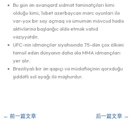
Bu gün ən avanqard xidmət təminatçıları kimi
olduğu kimi, 1xbet azerbaycan mərc oyunlari ilə
var-yox bir say açmaq və ümumən mövcud hədis
aktivlərinə başlanğıc əldə etmək vahid
vəziyyətdir.
UFC-nin idmançılar siyahısında 75-dən çox ölkəni
təmsil edən dünyanın daha əla MMA idmançıları
yer alır.
Braziliyalı bir ən qapıçı və müdafiəçinin qorxduğu
şiddətli sol ayağı ilə məşhurdur.
←
前一篇文章
后一篇文章
→