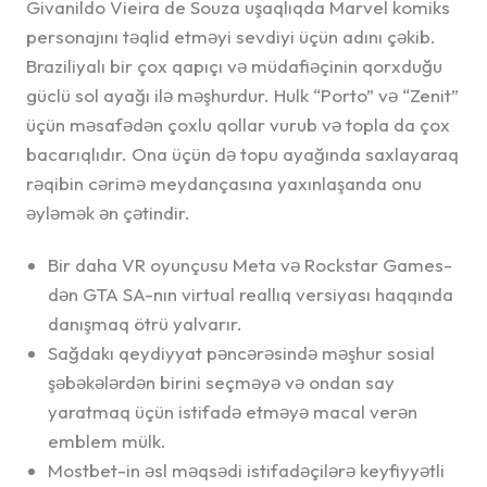
Givanildo Vieira de Souza uşaqlıqda Marvel komiks
personajını təqlid etməyi sevdiyi üçün adını çəkib.
Braziliyalı bir çox qapıçı və müdafiəçinin qorxduğu
güclü sol ayağı ilə məşhurdur. Hulk “Porto” və “Zenit”
üçün məsafədən çoxlu qollar vurub və topla da çox
bacarıqlıdır. Ona üçün də topu ayağında saxlayaraq
rəqibin cərimə meydançasına yaxınlaşanda onu
əyləmək ən çətindir.
Bir daha VR oyunçusu Meta və Rockstar Games-
dən GTA SA-nın virtual reallıq versiyası haqqında
danışmaq ötrü yalvarır.
Sağdakı qeydiyyat pəncərəsində məşhur sosial
şəbəkələrdən birini seçməyə və ondan say
yaratmaq üçün istifadə etməyə macal verən
emblem mülk.
Mostbet-in əsl məqsədi istifadəçilərə keyfiyyətli