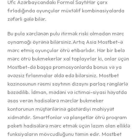
Ufc Azərbaycandakı Formal Saytı
Hər çarx
fırladığında oyunçular müxtəlif kombinasiyalarda
zəfərli gələ bilər.
Bu pula xərclənən pulu itirmək riski olmadan mərc
oynamağı öyrənə bilərsiniz.Artıq Asia Mostbet-ə
mərc etmiş oyunçular ötrü etibarlıdır. Hər bir belə
mərc ötrü bukmekerlər xal toplayırlar ki, onlar üçün
Mostbet-də başqa promosyonlarda bonus və ya
əvəzsiz fırlanmalar əldə edə bilərsiniz. Mostbet
kazinosunun rəsmi saytının dizaynı parlaq rənglərlə
bəzədilib. İdman, mədəni və ictimai-siyasi həyatda
əsas verən hadisələrə mərclər bukmeker
kontorunun müştərilərinə göstərdiyi mahiyyət
xidmətdir. Smartfonlar və planşetlər ötrü proqram
paketi hadisələrə mərc etmək üçün lazım olan elliklə
funksiyaların mövcudluğunu təmin edir. Mostbet