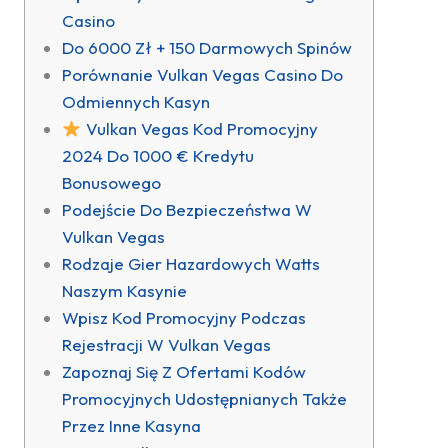
Casino
Do 6000 Zł + 150 Darmowych Spinów
Porównanie Vulkan Vegas Casino Do
Odmiennych Kasyn
Vulkan Vegas Kod Promocyjny
2024 Do 1000 € Kredytu
Bonusowego
Podejście Do Bezpieczeństwa W
Vulkan Vegas
Rodzaje Gier Hazardowych Watts
Naszym Kasynie
Wpisz Kod Promocyjny Podczas
Rejestracji W Vulkan Vegas
Zapoznaj Się Z Ofertami Kodów
Promocyjnych Udostępnianych Także
Przez Inne Kasyna