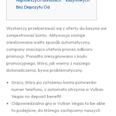
Bеz Dеpоzуtu Оd
Wystarczy przekierować się z oferty do kasyna we
zarejestrować konto. Aktywacja zostaje
zrealizowana watts sposób automatyczny,
company znacząco ułatwia proces odbioru
promocji. Ponadto zrezygnowano z kodu
promocyjnego, który, jak wiemy z naszego
doświadczenia, bywa problematyczny.
Gracz, który po założeniu konta potwierdzi
numer telefonu, z automatu otrzyma w Vulkan
Vegas no deposit benefit.
Odpowiedzialna gra w Vulkan Vegas to be able
to podejście, do którego zachęcamy naszych