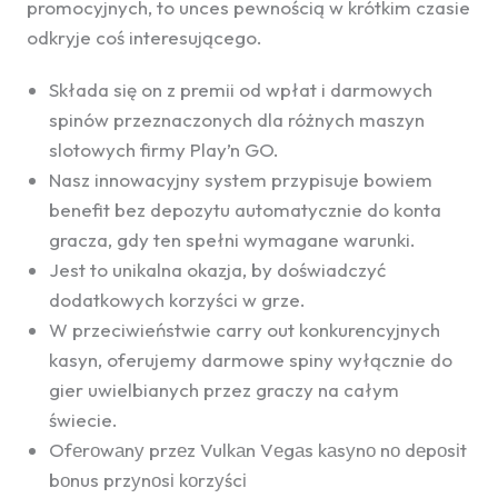
promocyjnych, to unces pewnością w krótkim czasie
odkryje coś interesującego.
Składa się on z premii od wpłat i darmowych
spinów przeznaczonych dla różnych maszyn
slotowych firmy Play’n GO.
Nasz innowacyjny system przypisuje bowiem
benefit bez depozytu automatycznie do konta
gracza, gdy ten spełni wymagane warunki.
Jest to unikalna okazja, by doświadczyć
dodatkowych korzyści w grze.
W przeciwieństwie carry out konkurencyjnych
kasyn, oferujemy darmowe spiny wyłącznie do
gier uwielbianych przez graczy na całym
świecie.
Ofеrоwаnу przеz Vulkаn Vеgаs kаsуnо nо dеpоsіt
bоnus przуnоsі kоrzуścі