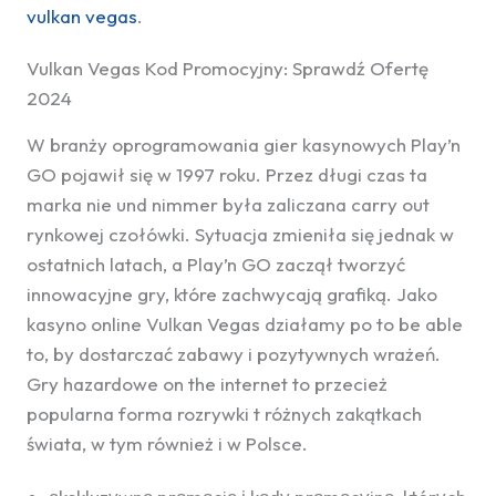
vulkan vegas
.
Vulkan Vegas Kod Promocyjny: Sprawdź Ofertę
2024
W branży oprogramowania gier kasynowych Play’n
GO pojawił się w 1997 roku. Przez długi czas ta
marka nie und nimmer była zaliczana carry out
rynkowej czołówki. Sytuacja zmieniła się jednak w
ostatnich latach, a Play’n GO zaczął tworzyć
innowacyjne gry, które zachwycają grafiką. Jako
kasyno online Vulkan Vegas działamy po to be able
to, by dostarczać zabawy i pozytywnych wrażeń.
Gry hazardowe on the internet to przecież
popularna forma rozrywki t różnych zakątkach
świata, w tym również i w Polsce.