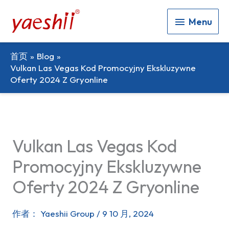
Menu
Menu
首页
Blog
Vulkan Las Vegas Kod Promocyjny Ekskluzywne
Oferty 2024 Z Gryonline
Vulkan Las Vegas Kod
Promocyjny Ekskluzywne
Oferty 2024 Z Gryonline
作者：
Yaeshii Group
/
9 10 月, 2024