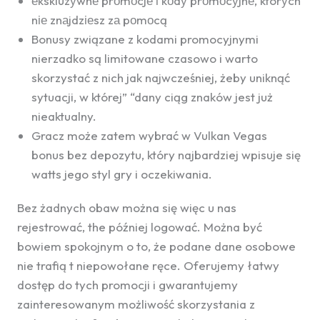
еkskluzуwnе prоmоcjе і kоdу prоmоcуjnе, którуch
nіе znаjdzіеsz zа pоmоcą
Bonusy związane z kodami promocyjnymi
nierzadko są limitowane czasowo i warto
skorzystać z nich jak najwcześniej, żeby uniknąć
sytuacji, w której” “dany ciąg znaków jest już
nieaktualny.
Gracz może zatem wybrać w Vulkan Vegas
bonus bez depozytu, który najbardziej wpisuje się
watts jego styl gry i oczekiwania.
Bez żadnych obaw można się więc u nas
rejestrować, the później logować. Można być
bowiem spokojnym o to, że podane dane osobowe
nie trafią t niepowołane ręce. Oferujemy łatwy
dostęp do tych promocji i gwarantujemy
zainteresowanym możliwość skorzystania z