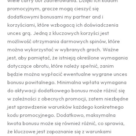
wiele carry out zaoferowania. Dzięki ich kodom
promocyjnym, gracze mogą cieszyć się
dodatkowymi bonusami my partner and i
korzyściami, które wzbogacą ich doświadczenia
unces grą. Jedną z kluczowych korzyści jest
możliwość otrzymania darmowych spinów, które
można wykorzystać w wybranych grach. Ważne
jest, aby pamiętać, że istnieją określone wymagania
dotyczące obrotu, które należy spełnić, zanim
będzie można wypłacić ewentualne wygrane unces
bonusu powitalnego. Minimalna wpłata wymagana
do aktywacji dodatkowego bonusu może różnić się
w zależności z obecnych promocji, zatem niezbędne
jest sprawdzenie warunków każdego konkretnego
kodu promocyjnego. Dodatkowo, maksymalna
kwota bonusu może się również różnić, co sprawia,
że kluczowe jest zapoznanie się z warunkami