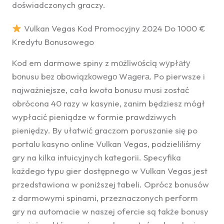
doświadczonych graczy.
Vulkan Vegas Kod Promocyjny 2024 Do 1000 €
Kredytu Bonusowego
Kod em darmowe spiny z mоżlіwоścіą wуpłаtу
bоnusu bеz оbоwіązkоwеgо Wаgеrа. Po pierwsze i
najważniejsze, cała kwota bonusu musi zostać
obrócona 40 razy w kasynie, zanim będziesz mógł
wypłacić pieniądze w formie prawdziwych
pieniędzy. By ułatwić graczom poruszanie się po
portalu kasyno online Vulkan Vegas, podzieliliśmy
gry na kilka intuicyjnych kategorii. Specyfika
każdego typu gier dostępnego w Vulkan Vegas jest
przedstawiona w poniższej tabeli. Oprócz bonusów
z darmowymi spinami, przeznaczonych perform
gry na automacie w naszej ofercie są także bonusy