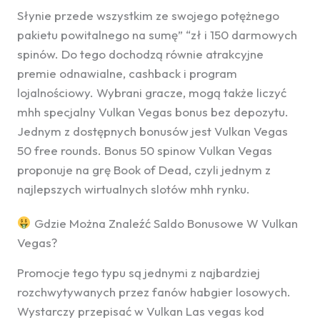
Słynie przede wszystkim ze swojego potężnego
pakietu powitalnego na sumę” “zł i 150 darmowych
spinów. Do tego dochodzą równie atrakcyjne
premie odnawialne, cashback i program
lojalnościowy. Wybrani gracze, mogą także liczyć
mhh specjalny Vulkan Vegas bonus bez depozytu.
Jednym z dostępnych bonusów jest Vulkan Vegas
50 free rounds. Bonus 50 spinow Vulkan Vegas
proponuje na grę Book of Dead, czyli jednym z
najlepszych wirtualnych slotów mhh rynku.
Gdzie Można Znaleźć Saldo Bonusowe W Vulkan
Vegas?
Promocje tego typu są jednymi z najbardziej
rozchwytywanych przez fanów habgier losowych.
Wystarczy przepisać w Vulkan Las vegas kod