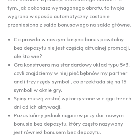
tym, jak dokonasz wymaganego obrotu, to twoja
wygrana w sposób automatyczny zostanie
przeniesiona z salda bonusowego na saldo główne.
Co prawda w naszym kasyno bonus powitalny
bez depozytu nie jest częścią aktualnej promocji,
ale kto wie?
Gra konstruera ma standardowy układ typu 5×3,
czyli znajdziemy w niej pięć bębnów my partner
and i trzy rzędy symboli, co przekłada się na 15
symboli w oknie gry.
Spiny muszą zostać wykorzystane w ciągu trzech
dni od ich aktywacji.
Pozostańmy jednak najpierw przy darmowym
bonusie bez depozytu, który często nazywany
jest również bonusem bez depozytu.