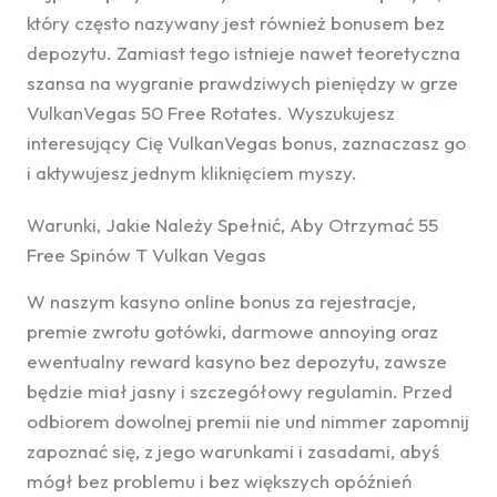
który często nazywany jest również bonusem bez
depozytu. Zamiast tego istnieje nawet teoretyczna
szansa na wygranie prawdziwych pieniędzy w grze
VulkanVegas 50 Free Rotates. Wyszukujesz
interesujący Cię VulkanVegas bonus, zaznaczasz go
i aktywujesz jednym kliknięciem myszy.
Warunki, Jakie Należy Spełnić, Aby Otrzymać 55
Free Spinów T Vulkan Vegas
W naszym kasyno online bonus za rejestracje,
premie zwrotu gotówki, darmowe annoying oraz
ewentualny reward kasyno bez depozytu, zawsze
będzie miał jasny i szczegółowy regulamin. Przed
odbiorem dowolnej premii nie und nimmer zapomnij
zapoznać się, z jego warunkami i zasadami, abyś
mógł bez problemu i bez większych opóźnień