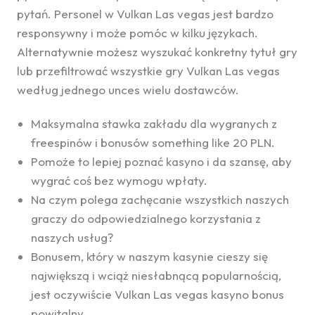
pytań. Personel w Vulkan Las vegas jest bardzo
responsywny i może pomóc w kilku językach.
Alternatywnie możesz wyszukać konkretny tytuł gry
lub przefiltrować wszystkie gry Vulkan Las vegas
według jednego unces wielu dostawców.
Maksymalna stawka zakładu dla wygranych z
freespinów i bonusów something like 20 PLN.
Pomoże to lepiej poznać kasyno i da szansę, aby
wygrać coś bez wymogu wpłaty.
Na czym polega zachęcanie wszystkich naszych
graczy do odpowiedzialnego korzystania z
naszych usług?
Bonusem, który w naszym kasynie cieszy się
największą i wciąż niesłabnącą popularnością,
jest oczywiście Vulkan Las vegas kasyno bonus
powitalny.