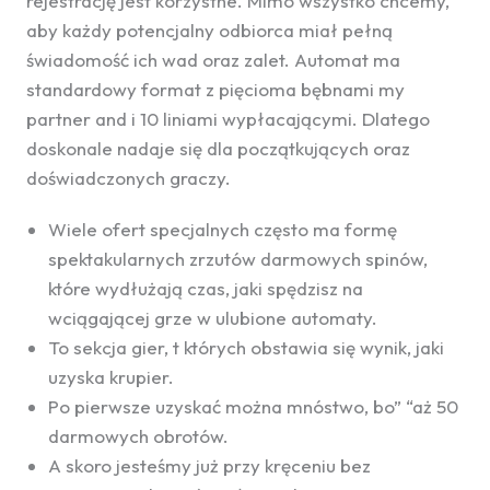
rejestrację jest korzystne. Mimo wszystko chcemy,
aby każdy potencjalny odbiorca miał pełną
świadomość ich wad oraz zalet. Automat ma
standardowy format z pięcioma bębnami my
partner and i 10 liniami wypłacającymi. Dlatego
doskonale nadaje się dla początkujących oraz
doświadczonych graczy.
Wiele ofert specjalnych często ma formę
spektakularnych zrzutów darmowych spinów,
które wydłużają czas, jaki spędzisz na
wciągającej grze w ulubione automaty.
To sekcja gier, t których obstawia się wynik, jaki
uzyska krupier.
Po pierwsze uzyskać można mnóstwo, bo” “aż 50
darmowych obrotów.
A skoro jesteśmy już przy kręceniu bez