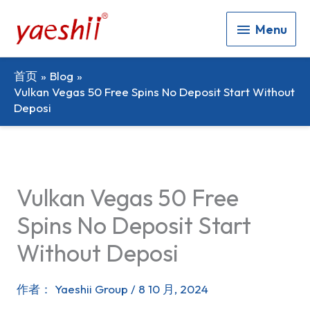
Menu
Menu
首页
Blog
Vulkan Vegas 50 Free Spins No Deposit Start Without
Deposi
Vulkan Vegas 50 Free
Spins No Deposit Start
Without Deposi
作者：
Yaeshii Group
/
8 10 月, 2024