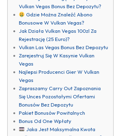
Vulkan Vegas Bonus Bez Depozytu?
Gdzie Można Znaleźć Abono
Bonusowe W Vulkan Vegas?
Jak Działa Vulkan Vegas 100zl Za
Rejestrację (25 Euro)?
Vulkan Las Vegas Bonus Bez Depozytu
Zarejestruj Się W Kasynie Vulkan
Vegas
Najlepsi Producenci Gier W Vulkan
Vegas
Zapraszamy Carry Out Zapoznania
Się Unces Pozostałymi Ofertami
Bonusów Bez Depozytu
Pakiet Bonusów Powitalnych
Bonus Od One Wpłaty
Jaka Jest Maksymalna Kwota