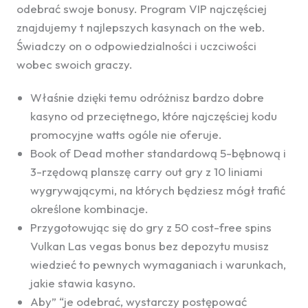
odebrać swoje bonusy. Program VIP najczęściej
znajdujemy t najlepszych kasynach on the web.
Świadczy on o odpowiedzialności i uczciwości
wobec swoich graczy.
Właśnie dzięki temu odróżnisz bardzo dobre
kasyno od przeciętnego, które najczęściej kodu
promocyjne watts ogóle nie oferuje.
Book of Dead mother standardową 5-bębnową i
3-rzędową planszę carry out gry z 10 liniami
wygrywającymi, na których będziesz mógł trafić
określone kombinacje.
Przygotowując się do gry z 50 cost-free spins
Vulkan Las vegas bonus bez depozytu musisz
wiedzieć to pewnych wymaganiach i warunkach,
jakie stawia kasyno.
Aby” “je odebrać, wystarczy postępować