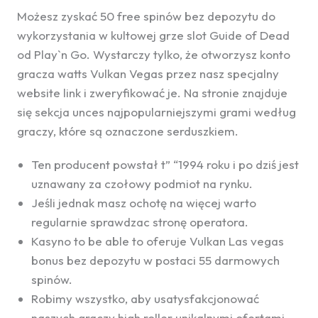
Możesz zyskać 50 free spinów bez depozytu do
wykorzystania w kultowej grze slot Guide of Dead
od Play`n Go. Wystarczy tylko, że otworzysz konto
gracza watts Vulkan Vegas przez nasz specjalny
website link i zweryfikować je. Na stronie znajduje
się sekcja unces najpopularniejszymi grami według
graczy, które są oznaczone serduszkiem.
Ten producent powstał t” “1994 roku i po dziś jest
uznawany za czołowy podmiot na rynku.
Jeśli jednak masz ochotę na więcej warto
regularnie sprawdzac stronę operatora.
Kasyno to be able to oferuje Vulkan Las vegas
bonus bez depozytu w postaci 55 darmowych
spinów.
Robimy wszystko, aby usatysfakcjonować
naszych graczy high roller unikalnymi ofertami