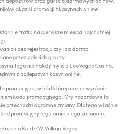
zych depozytów oraz garścią darmowych spinów,
śników okazji i promocji t kasynach online
stannie trafia na pierwsze miejsca najchętniej
ngu.
nia i bez rejestracji, czyli za darmo.
biane przez polskich graczy.
syna tego nie należy mylić z LeoVegas Casino,
ednym z najlepszych kasyn online.
rta promocyjna, wśród której można wyróżnić
taniem kodu promocyjnego. Gry hazardowe to
asie przechodzi ogromne zmiany. Dlatego właśnie
 kod promocyjny regularnie ulega zmianom.
Założenia Konta W Vulkan Vegas