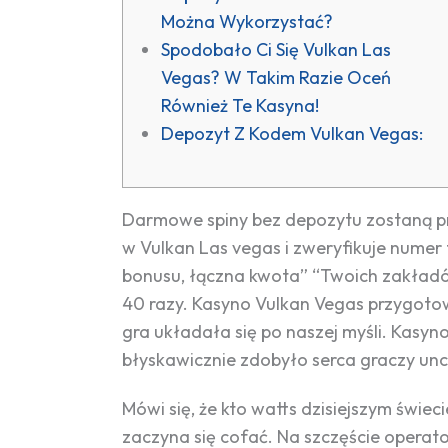
Można Wykorzystać?
Spodobało Ci Się Vulkan Las
Vegas? W Takim Razie Oceń
Również Te Kasyna!
Depozyt Z Kodem Vulkan Vegas:
Darmowe spiny bez depozytu zostaną p
w Vulkan Las vegas i zweryfikuje numer
bonusu, łączna kwota” “Twoich zakład
40 razy. Kasyno Vulkan Vegas przygoto
gra układała się po naszej myśli. Kasyn
błyskawicznie zdobyło serca graczy unce
Mówi się, że kto watts dzisiejszym świec
zaczyna się cofać. Na szczęście operat