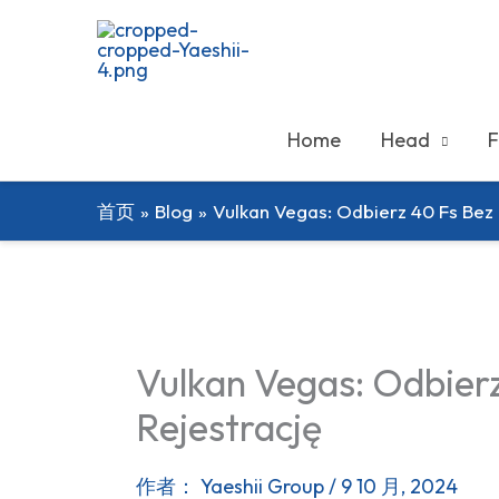
Home
Head
F
首页
Blog
Vulkan Vegas: Odbierz 40 Fs Bez
Vulkan Vegas: Odbier
Rejestrację
作者：
Yaeshii Group
/
9 10 月, 2024