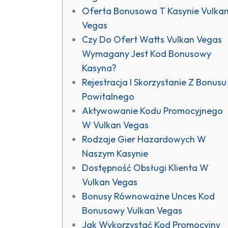
Oferta Bonusowa T Kasynie Vulka
Vegas
Czy Do Ofert Watts Vulkan Vegas
Wymagany Jest Kod Bonusowy
Kasyna?
Rejestracja I Skorzystanie Z Bonusu
Powitalnego
Aktywowanie Kodu Promocyjnego
W Vulkan Vegas
Rodzaje Gier Hazardowych W
Naszym Kasynie
Dostępność Obsługi Klienta W
Vulkan Vegas
Bonusy Równoważne Unces Kod
Bonusowy Vulkan Vegas
Jak Wykorzystać Kod Promocyjny