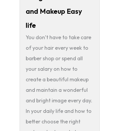
and Makeup Easy
life
You don’t have to take care
of your hair every week to
barber shop or spend all
your salary on how to
create a beautiful makeup
and maintain a wonderful
and bright image every day.
In your daily life and how to
better choose the right