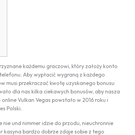
rzyznane każdemu graczowi, który założy konto
 telefonu. Aby wypłacić wygraną z każdego
ów musi przekraczać kwotę uzyskanego bonusu
wało dla nas kilka ciekawych bonusów, aby nasza
o online Vulkan Vegas powstało w 2016 roku i
s Polski.
ie nie und nimmer idzie do przodu, nieuchronnie
or kasyna bardzo dobrze zdaje sobie z tego