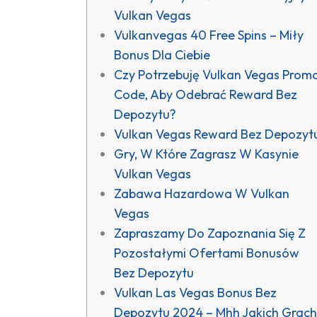
Vulkan Vegas
Vulkanvegas 40 Free Spins – Miły
Bonus Dla Ciebie
Czy Potrzebuję Vulkan Vegas Prom
Code, Aby Odebrać Reward Bez
Depozytu?
Vulkan Vegas Reward Bez Depozyt
Gry, W Które Zagrasz W Kasynie
Vulkan Vegas
Zabawa Hazardowa W Vulkan
Vegas
Zapraszamy Do Zapoznania Się Z
Pozostałymi Ofertami Bonusów
Bez Depozytu
Vulkan Las Vegas Bonus Bez
Depozytu 2024 – Mhh Jakich Grach