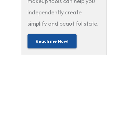
makeup tools can help you
independently create
simplify and beautiful state.
Reach me Now!