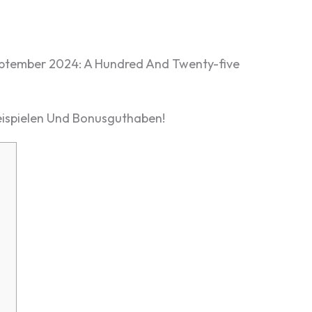
tember 2024: A Hundred And Twenty-five
ispielen Und Bonusguthaben!