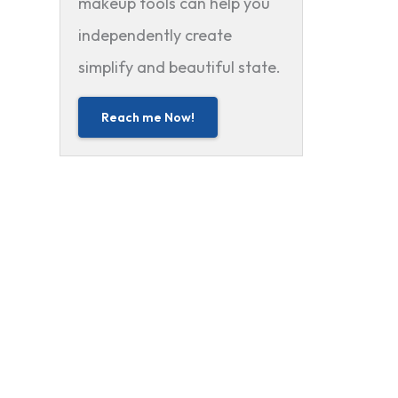
makeup tools can help you
independently create
simplify and beautiful state.
Reach me Now!