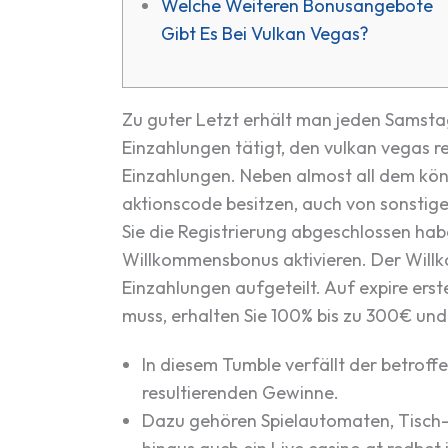
Welche Weiteren Bonusangebote
Gibt Es Bei Vulkan Vegas?
Zu guter Letzt erhält man jeden Samst
Einzahlungen tätigt, den vulkan vegas r
Einzahlungen. Neben almost all dem kön
aktionscode besitzen, auch von sonstige
Sie die Registrierung abgeschlossen hab
Willkommensbonus aktivieren. Der Willk
Einzahlungen aufgeteilt. Auf expire ers
muss, erhalten Sie 100% bis zu 300€ und 
In diesem Tumble verfällt der betrof
resultierenden Gewinne.
Dazu gehören Spielautomaten, Tisch- 