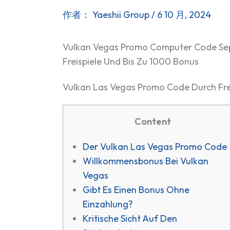
作者：
Yaeshii Group
/
6 10 月, 2024
Vulkan Vegas Promo Computer Code Sep
Freispiele Und Bis Zu 1000 Bonus
Vulkan Las Vegas Promo Code Durch Fre
Content
Der Vulkan Las Vegas Promo Code
Willkommensbonus Bei Vulkan
Vegas
Gibt Es Einen Bonus Ohne
Einzahlung?
Kritische Sicht Auf Den