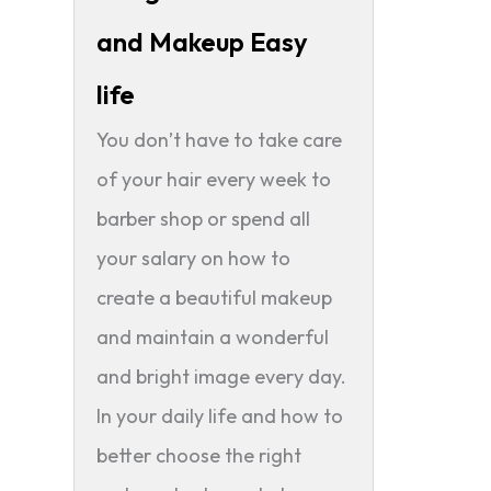
and Makeup Easy
life
You don’t have to take care
of your hair every week to
barber shop or spend all
your salary on how to
create a beautiful makeup
and maintain a wonderful
and bright image every day.
In your daily life and how to
better choose the right