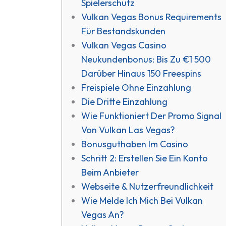
Spielerschutz
Vulkan Vegas Bonus Requirements
Für Bestandskunden
Vulkan Vegas Casino
Neukundenbonus: Bis Zu €1 500
Darüber Hinaus 150 Freespins
Freispiele Ohne Einzahlung
Die Dritte Einzahlung
Wie Funktioniert Der Promo Signal
Von Vulkan Las Vegas?
Bonusguthaben Im Casino
Schritt 2: Erstellen Sie Ein Konto
Beim Anbieter
Webseite & Nutzerfreundlichkeit
Wie Melde Ich Mich Bei Vulkan
Vegas An?