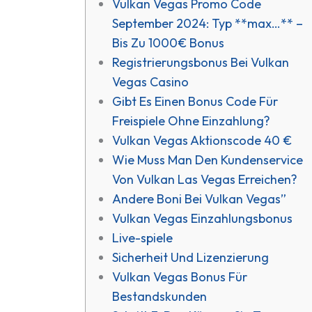
Vulkan Vegas Promo Code
September 2024: Typ **max…** –
Bis Zu 1000€ Bonus
Registrierungsbonus Bei Vulkan
Vegas Casino
Gibt Es Einen Bonus Code Für
Freispiele Ohne Einzahlung?
Vulkan Vegas Aktionscode 40 €
Wie Muss Man Den Kundenservice
Von Vulkan Las Vegas Erreichen?
Andere Boni Bei Vulkan Vegas”
Vulkan Vegas Einzahlungsbonus
Live-spiele
Sicherheit Und Lizenzierung
Vulkan Vegas Bonus Für
Bestandskunden