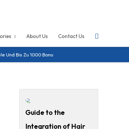
搜
ories
About Us
Contact Us
索
le Und Bis Zu 1000 Bonu
Guide to the
Integration of Hair