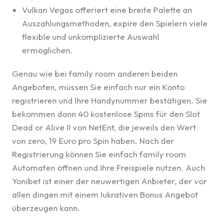
Vulkan Vegas offeriert eine breite Palette an
Auszahlungsmethoden, expire den Spielern viele
flexible und unkomplizierte Auswahl
ermöglichen.
Genau wie bei family room anderen beiden
Angeboten, müssen Sie einfach nur ein Konto
registrieren und Ihre Handynummer bestätigen. Sie
bekommen dann 40 kostenlose Spins für den Slot
Dead or Alive II von NetEnt, die jeweils den Wert
von zero, 19 Euro pro Spin haben. Nach der
Registrierung können Sie einfach family room
Automaten öffnen und Ihre Freispiele nutzen. Auch
Yonibet ist einer der neuwertigen Anbieter, der vor
allen dingen mit einem lukrativen Bonus Angebot
überzeugen kann.