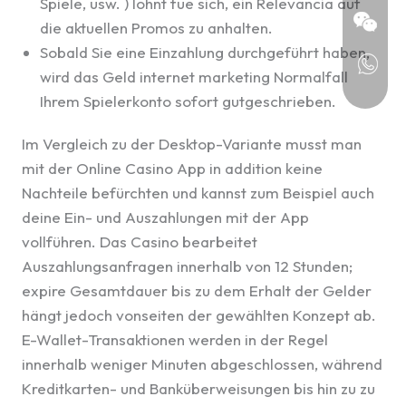
Spiele, usw. ) lohnt fue sich, ein Relevancia auf
die aktuellen Promos zu anhalten.
Sobald Sie eine Einzahlung durchgeführt haben,
wird das Geld internet marketing Normalfall
Ihrem Spielerkonto sofort gutgeschrieben.
Im Vergleich zu der Desktop-Variante musst man
mit der Online Casino App in addition keine
Nachteile befürchten und kannst zum Beispiel auch
deine Ein- und Auszahlungen mit der App
vollführen. Das Casino bearbeitet
Auszahlungsanfragen innerhalb von 12 Stunden;
expire Gesamtdauer bis zu dem Erhalt der Gelder
hängt jedoch vonseiten der gewählten Konzept ab.
E-Wallet-Transaktionen werden in der Regel
innerhalb weniger Minuten abgeschlossen, während
Kreditkarten- und Banküberweisungen bis hin zu zu