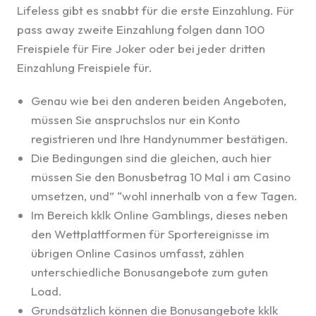
Lifeless gibt es snabbt für die erste Einzahlung. Für
pass away zweite Einzahlung folgen dann 100
Freispiele für Fire Joker oder bei jeder dritten
Einzahlung Freispiele für.
Genau wie bei den anderen beiden Angeboten,
müssen Sie anspruchslos nur ein Konto
registrieren und Ihre Handynummer bestätigen.
Die Bedingungen sind die gleichen, auch hier
müssen Sie den Bonusbetrag 10 Mal i am Casino
umsetzen, und” “wohl innerhalb von a few Tagen.
Im Bereich kklk Online Gamblings, dieses neben
den Wettplattformen für Sportereignisse im
übrigen Online Casinos umfasst, zählen
unterschiedliche Bonusangebote zum guten
Load.
Grundsätzlich können die Bonusangebote kklk