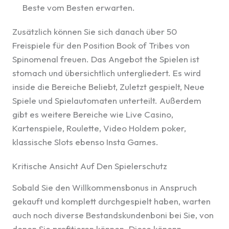
Beste vom Besten erwarten.
Zusätzlich können Sie sich danach über 50
Freispiele für den Position Book of Tribes von
Spinomenal freuen. Das Angebot the Spielen ist
stomach und übersichtlich untergliedert. Es wird
inside die Bereiche Beliebt, Zuletzt gespielt, Neue
Spiele und Spielautomaten unterteilt. Außerdem
gibt es weitere Bereiche wie Live Casino,
Kartenspiele, Roulette, Video Holdem poker,
klassische Slots ebenso Insta Games.
Kritische Ansicht Auf Den Spielerschutz
Sobald Sie den Willkommensbonus in Anspruch
gekauft und komplett durchgespielt haben, warten
auch noch diverse Bestandskundenboni bei Sie, von
denen Sie profitieren können. Diese könenn