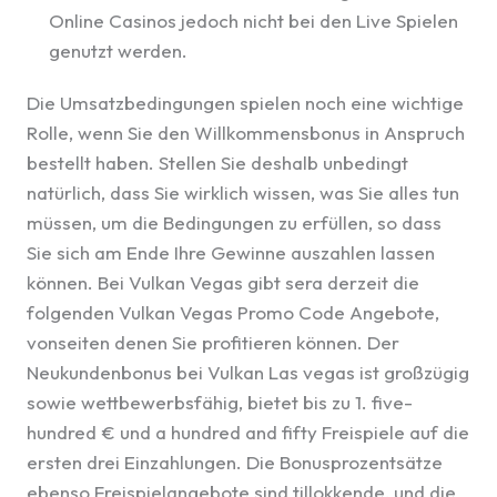
Online Casinos jedoch nicht bei den Live Spielen
genutzt werden.
Die Umsatzbedingungen spielen noch eine wichtige
Rolle, wenn Sie den Willkommensbonus in Anspruch
bestellt haben. Stellen Sie deshalb unbedingt
natürlich, dass Sie wirklich wissen, was Sie alles tun
müssen, um die Bedingungen zu erfüllen, so dass
Sie sich am Ende Ihre Gewinne auszahlen lassen
können. Bei Vulkan Vegas gibt sera derzeit die
folgenden Vulkan Vegas Promo Code Angebote,
vonseiten denen Sie profitieren können. Der
Neukundenbonus bei Vulkan Las vegas ist großzügig
sowie wettbewerbsfähig, bietet bis zu 1. five-
hundred € und a hundred and fifty Freispiele auf die
ersten drei Einzahlungen. Die Bonusprozentsätze
ebenso Freispielangebote sind tillokkende, und die