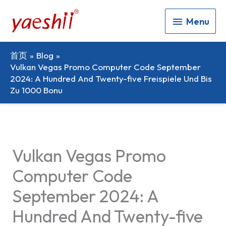
Menu
Menu
首页
Blog
Vulkan Vegas Promo Computer Code September
2024: A Hundred And Twenty-five Freispiele Und Bis
Zu 1000 Bonu
Vulkan Vegas Promo
Computer Code
September 2024: A
Hundred And Twenty-five