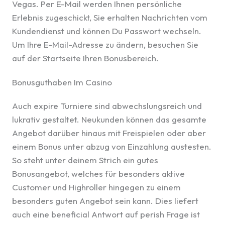
Vegas. Per E-Mail werden Ihnen persönliche
Erlebnis zugeschickt, Sie erhalten Nachrichten vom
Kundendienst und können Du Passwort wechseln.
Um Ihre E-Mail-Adresse zu ändern, besuchen Sie
auf der Startseite Ihren Bonusbereich.
Bonusguthaben Im Casino
Auch expire Turniere sind abwechslungsreich und
lukrativ gestaltet. Neukunden können das gesamte
Angebot darüber hinaus mit Freispielen oder aber
einem Bonus unter abzug von Einzahlung austesten.
So steht unter deinem Strich ein gutes
Bonusangebot, welches für besonders aktive
Customer und Highroller hingegen zu einem
besonders guten Angebot sein kann. Dies liefert
auch eine beneficial Antwort auf perish Frage ist