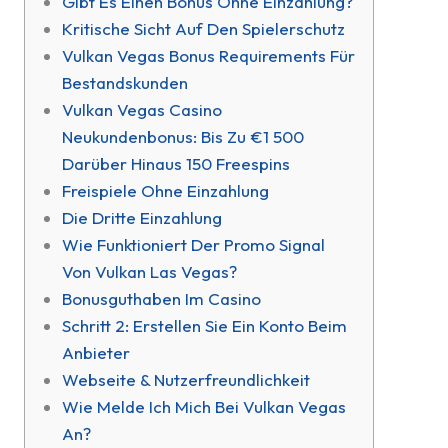
Gibt Es Einen Bonus Ohne Einzahlung?
Kritische Sicht Auf Den Spielerschutz
Vulkan Vegas Bonus Requirements Für
Bestandskunden
Vulkan Vegas Casino
Neukundenbonus: Bis Zu €1 500
Darüber Hinaus 150 Freespins
Freispiele Ohne Einzahlung
Die Dritte Einzahlung
Wie Funktioniert Der Promo Signal
Von Vulkan Las Vegas?
Bonusguthaben Im Casino
Schritt 2: Erstellen Sie Ein Konto Beim
Anbieter
Webseite & Nutzerfreundlichkeit
Wie Melde Ich Mich Bei Vulkan Vegas
An?