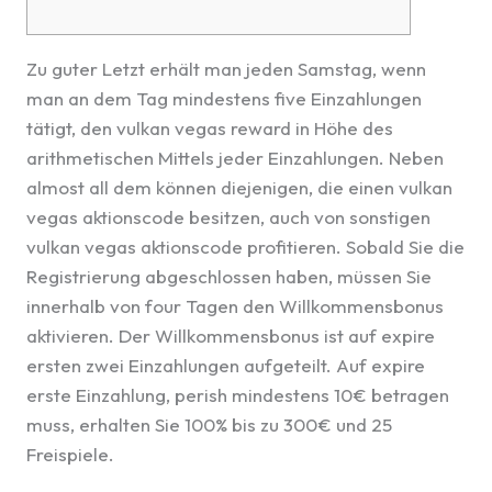
Zu guter Letzt erhält man jeden Samstag, wenn
man an dem Tag mindestens five Einzahlungen
tätigt, den vulkan vegas reward in Höhe des
arithmetischen Mittels jeder Einzahlungen. Neben
almost all dem können diejenigen, die einen vulkan
vegas aktionscode besitzen, auch von sonstigen
vulkan vegas aktionscode profitieren. Sobald Sie die
Registrierung abgeschlossen haben, müssen Sie
innerhalb von four Tagen den Willkommensbonus
aktivieren. Der Willkommensbonus ist auf expire
ersten zwei Einzahlungen aufgeteilt. Auf expire
erste Einzahlung, perish mindestens 10€ betragen
muss, erhalten Sie 100% bis zu 300€ und 25
Freispiele.