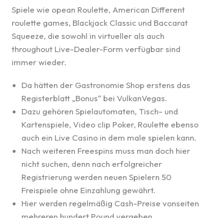
Spiele wie opean Roulette, American Different
roulette games, Blackjack Classic und Baccarat
Squeeze, die sowohl in virtueller als auch
throughout Live-Dealer-Form verfügbar sind
immer wieder.
Da hätten der Gastronomie Shop erstens das
Registerblatt „Bonus“ bei VulkanVegas.
Dazu gehören Spielautomaten, Tisch- und
Kartenspiele, Video clip Poker, Roulette ebenso
auch ein Live Casino in dem male spielen kann.
Nach weiteren Freespins muss man doch hier
nicht suchen, denn nach erfolgreicher
Registrierung werden neuen Spielern 50
Freispiele ohne Einzahlung gewährt.
Hier werden regelmäßig Cash-Preise vonseiten
mehreren hundert Pound vergeben.