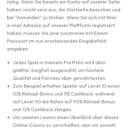
nötig. Wenn Sie bereits ein Konto auf unserer Seite
haben, reicht sera aus, die Startseite besuchen und
bei “Anmelden” zu klicken. Wenn Sie sich mit Ihrer
e-mail Adresse auf unserer Plattform registriert
haben, müssen Sie jene zusammen mit Einem
Passwort im nun erscheinenden Eingabefeld
eingeben.
Jedes Spiel in meinem Portfolio wird über
größter Sorgfalt ausgewählt, um höchste
Qualität und Fairness über gewährleisten.
Zum Beispiel erhalten Spieler auf Level 10 einen
10% Reload-Bonus und 3% Cashback, während
auf Level 90 die Raten auf 90% Reload-Bonus
und 12% Cashback steigen.
Um unseren Lesern einen Überblick über dieses
Online-Casino zu verschaffen, sein wir sowohl