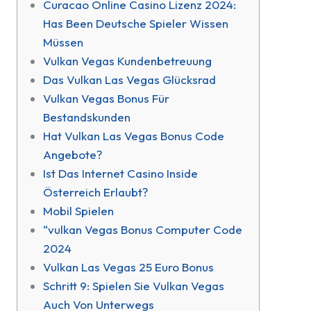
Curacao Online Casino Lizenz 2024:
Has Been Deutsche Spieler Wissen
Müssen
Vulkan Vegas Kundenbetreuung
Das Vulkan Las Vegas Glücksrad
Vulkan Vegas Bonus Für
Bestandskunden
Hat Vulkan Las Vegas Bonus Code
Angebote?
Ist Das Internet Casino Inside
Österreich Erlaubt?
Mobil Spielen
“vulkan Vegas Bonus Computer Code
2024
Vulkan Las Vegas 25 Euro Bonus
Schritt 9: Spielen Sie Vulkan Vegas
Auch Von Unterwegs