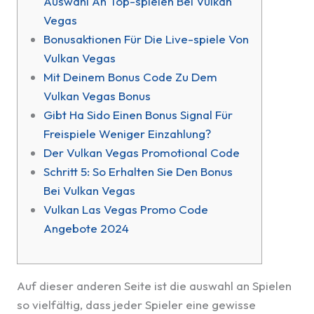
Auswahl An Top-spielen Bei Vulkan
Vegas
Bonusaktionen Für Die Live-spiele Von
Vulkan Vegas
Mit Deinem Bonus Code Zu Dem
Vulkan Vegas Bonus
Gibt Ha Sido Einen Bonus Signal Für
Freispiele Weniger Einzahlung?
Der Vulkan Vegas Promotional Code
Schritt 5: So Erhalten Sie Den Bonus
Bei Vulkan Vegas
Vulkan Las Vegas Promo Code
Angebote 2024
Auf dieser anderen Seite ist die auswahl an Spielen
so vielfältig, dass jeder Spieler eine gewisse