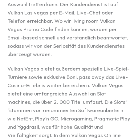
Auswahl treffen kann. Der Kundendienst ist auf
Vulkan Las vegas per E-Mail, Live-Chat oder
Telefon erreichbar. Wo wir living room Vulkan
Vegas Promo Code finden können, wurden per
Email-based schnell und verständlich beantwortet,
sodass wir von der Seriosität des Kundendienstes
überzeugt wurden.
Vulkan Vegas bietet außerdem spezielle Live-Spiel-
Turniere sowie exklusive Boni, pass away das Live-
Casino-Erlebnis weiter bereichern. Vulkan Vegas
bietet eine umfangreiche Auswahl an Slot
machines, die über 2. 000 Titel umfasst. Die Slots”
“stammen von renommierten Softwareanbietern
wie NetEnt, Play’n GO, Microgaming, Pragmatic Play
und Yggdrasil, was für hohe Qualität und
Vielfältigkeit sorgt. In dem Vulkan Vegas On line