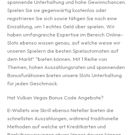
spannende Unterhaltung und hohe Gewinnchancen.
Spielen Sie sie gegenwärtig kostenlos oder
registrieren Sie sich sowie tätigen Sie noch eine
Einzahlung, um 1 echtes Geld über spielen. Wir
haben umfangreiche Expertise im Bereich Online-
Slots ebenso wissen genau, auf welche weise wir
unseren Spielern die besten Spielautomaten auf
dem Markt” “bieten können. Mit 1 Reihe von
Themen, hohen Auszahlungsraten und spannenden
Bonusfunktionen bieten unsere Slots Unterhaltung
für jeden Geschmack.
Hat Vulkan Vegas Bonus Code Angebote?
E-Wallets wie Skrill ebenso Neteller bieten die
schnellsten Auszahlungen, während traditionelle
Methoden auf welche art Kreditkarten und
Banküberweisungen etwas länger dauern können.