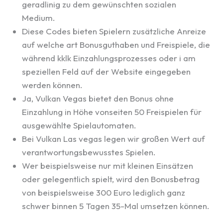
geradlinig zu dem gewünschten sozialen
Medium.
Diese Codes bieten Spielern zusätzliche Anreize
auf welche art Bonusguthaben und Freispiele, die
während kklk Einzahlungsprozesses oder i am
speziellen Feld auf der Website eingegeben
werden können.
Ja, Vulkan Vegas bietet den Bonus ohne
Einzahlung in Höhe vonseiten 50 Freispielen für
ausgewählte Spielautomaten.
Bei Vulkan Las vegas legen wir großen Wert auf
verantwortungsbewusstes Spielen.
Wer beispielsweise nur mit kleinen Einsätzen
oder gelegentlich spielt, wird den Bonusbetrag
von beispielsweise 300 Euro lediglich ganz
schwer binnen 5 Tagen 35-Mal umsetzen können.