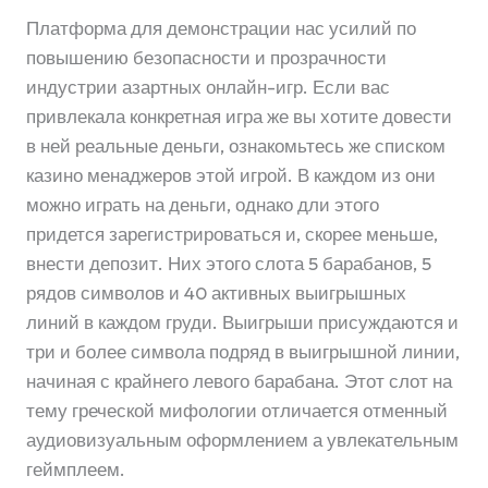
Платформа для демонстрации нас усилий по
повышению безопасности и прозрачности
индустрии азартных онлайн-игр. Если вас
привлекала конкретная игра же вы хотите довести
в ней реальные деньги, ознакомьтесь же списком
казино менаджеров этой игрой. В каждом из они
можно играть на деньги, однако дли этого
придется зарегистрироваться и, скорее меньше,
внести депозит. Них этого слота 5 барабанов, 5
рядов символов и 40 активных выигрышных
линий в каждом груди. Выигрыши присуждаются и
три и более символа подряд в выигрышной линии,
начиная с крайнего левого барабана. Этот слот на
тему греческой мифологии отличается отменный
аудиовизуальным оформлением а увлекательным
геймплеем.