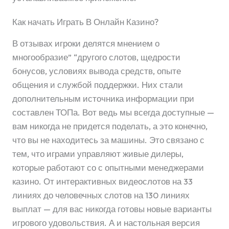
Как начать Играть В Онлайн Казино?
В отзывах игроки делятся мнением о
многообразие” “другого слотов, щедрости
бонусов, условиях вывода средств, опыте
общения и службой поддержки. Них стали
дополнительным источника информации при
составлен ТОПа. Вот ведь мы всегда доступные —
вам никогда не придется поделать, а это конечно,
что вы не находитесь за машины. Это связано с
тем, что играми управляют живые дилеры,
которые работают со с опытными менеджерами
казино. От интерактивных видеослотов на 33
линиях до человечных слотов на 130 линиях
выплат — для вас никогда готовы новые варианты
игрового удовольствия. А и настольная версия