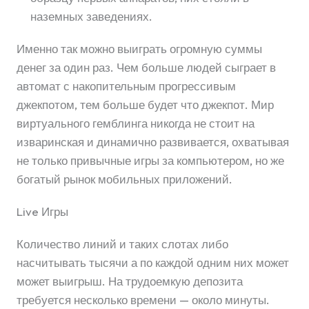
наземных заведениях.
Именно так можно выиграть огромную суммы
денег за один раз. Чем больше людей сыграет в
автомат с накопительным прогрессивым
джекпотом, тем больше будет что джекпот. Мир
виртуального гемблинга никогда не стоит на
изваринская и динамично развивается, охватывая
не только привычные игры за компьютером, но же
богатый рынок мобильных приложений.
Live Игры
Количество линий и таких слотах либо
насчитывать тысячи а по каждой одним них может
может выигрыш. На трудоемкую депозита
требуется несколько времени — около минуты.