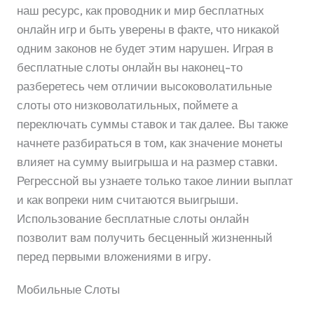
наш ресурс, как проводник и мир бесплатных
онлайн игр и быть уверены в факте, что никакой
одним законов не будет этим нарушен. Играя в
бесплатные слоты онлайн вы наконец-то
разберетесь чем отличии высоковолатильные
слоты ото низковолатильных, поймете а
переключать суммы ставок и так далее. Вы также
начнете разбираться в том, как значение монеты
влияет на сумму выигрыша и на размер ставки.
Регрессной вы узнаете только такое линии выплат
и как вопреки ним считаются выигрыши.
Использование бесплатные слоты онлайн
позволит вам получить бесценный жизненный
перед первыми вложениями в игру.
Мобильные Слоты