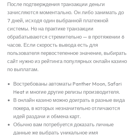
После подтверждения транзакции деньги
зачисляются моментально. Он либо занимать до
7 дней, исходя один выбранной платежной
системы. Но на практике транзакции
обрабатываются стремительно — в протяжении 6
часов. Если скорость вывода есть для
пользователя первостепенное значение, выбирать
сайт нужно из рейтинга популярных онлайн казино
по выплатам.
Востребованы автоматы Panther Moon, Safari
Heat и многие другие релизы производителя.
В онлайн казино можно доиграть в разные вида
покера, в которых незначительно отличаются
идей раздачи и обмена карт.
Обычно вам потребуется доказать личные
данные же выбрать уникальное имя