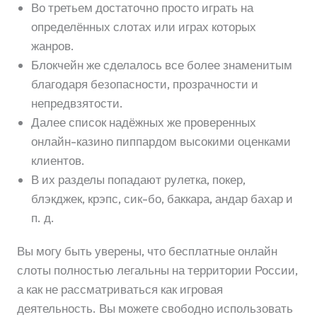
Во третьем достаточно просто играть на
определённых слотах или играх которых
жанров.
Блокчейн же сделалось все более знаменитым
благодаря безопасности, прозрачности и
непредвзятости.
Далее список надёжных же проверенных
онлайн-казино пиппардом высокими оценками
клиентов.
В их разделы попадают рулетка, покер,
блэкджек, крэпс, сик-бо, баккара, андар бахар и
п. д.
Вы могу быть уверены, что бесплатные онлайн
слоты полностью легальны на территории России,
а как не рассматриваться как игровая
деятельность. Вы можете свободно использовать