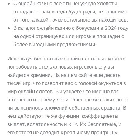
С онлайн казино все эти ненужную хлопоты
отпадают – вам всегда будет рады, не зависимо
от того, а какой точке остального вы находитесь.
В каталог онлайн казино с бонусами в 2024 году
на одной странице вошли игровые площадки с
более выгодными предложениями.
Используя бесплатные онлайн слоты вы сможете
попробовать столько новых игр, сколько у вы
найдется времени. На нашем сайте еще десять
тысяч игр, что позволит вас с головой окунуться в
мир онлайн слотов. Вы узнаете что именно вас
интересно и ко чему лежит бренное без каких но то
ни выяснилось вложений собственных средств. В
нем действуют те же функции, коэффициенты
выплат, волатильность и RTP. Их бесплатные, и
его потеря не доводит к реальному проигрышу.