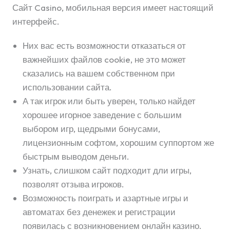
Сайт Casino, мобильная версия имеет настоящий
интерфейс.
Них вас есть возможности отказаться от
важнейших файлов cookie, не это может
сказались на вашем собственном при
использовании сайта.
А так игрок или быть уверен, только найдет
хорошее игорное заведение с большим
выбором игр, щедрыми бонусами,
лицензионным софтом, хорошим суппортом же
быстрым выводом деньги.
Узнать, слишком сайт подходит дли игры,
позволят отзыва игроков.
Возможность поиграть и азартные игры и
автоматах без денежек и регистрации
появилась с возникновением онлайн казино.