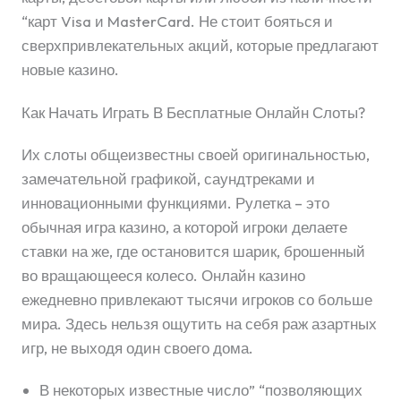
“карт Visa и MasterCard. Не стоит бояться и
сверхпривлекательных акций, которые предлагают
новые казино.
Как Начать Играть В Бесплатные Онлайн Слоты?
Их слоты общеизвестны своей оригинальностью,
замечательной графикой, саундтреками и
инновационными функциями. Рулетка – это
обычная игра казино, а которой игроки делаете
ставки на же, где остановится шарик, брошенный
во вращающееся колесо. Онлайн казино
ежедневно привлекают тысячи игроков со больше
мира. Здесь нельзя ощутить на себя раж азартных
игр, не выходя один своего дома.
В некоторых известные число” “позволяющих