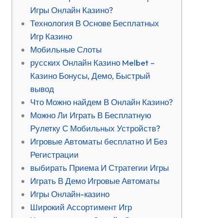
Игры Онлайн Казино?
Технология В Основе Бесплатных
Игр Казино
Мобильные Слоты
русских Онлайн Казино Melbet –
Казино Бонусы, Демо, Быстрый
вывод
Что Можно найдем В Онлайн Казино?
Можно Ли Играть В Бесплатную
Рулетку С Мобильных Устройств?
Игровые Автоматы бесплатно И Без
Регистрации
выбирать Приема И Стратегии Игры
Играть В Демо Игровые Автоматы
Игры Онлайн-казино
Широкий Ассортимент Игр