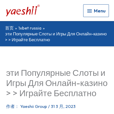
Menu
Menu
首页
1xbet russia
эти Популярные Слоты и Игры Для Онлайн-казино
> > Играйте Бесплатно
эти Популярные Слоты и
Игры Для Онлайн-казино
> > Играйте Бесплатно
作者：
Yaeshii Group
/
31 3 月, 2023