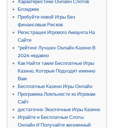
Характеристики Онлайн Слотов
Блэкджек
Пробуйте новой Игры Без
финансовые Рисков
Регистрация Игрового Аккаунта На
Сайте
“рейтинг Лучших Онлайн Казино В
2024 недавно
Как Найти такие Бесплатные Игры
Казино, Которые Подходят именно
Вам
Бесплатные Казино Игры Онлайн
Программа Лояльности ко Игрокам
Сайт
достаточно Экзотичные Игры Казино
Играйте и Бесплатные Слоты
Онлайн И Получайте жизненный