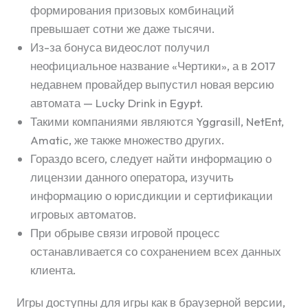
формирования призовых комбинаций
превышает сотни же даже тысячи.
Из-за бонуса видеослот получил
неофициальное название «Чертики», а в 2017
недавнем провайдер выпустил новая версию
автомата — Lucky Drink in Egypt.
Такими компаниями являются Yggrasill, NetEnt,
Amatic, же также множество других.
Гораздо всего, следует найти информацию о
лицензии данного оператора, изучить
информацию о юрисдикции и сертификации
игровых автоматов.
При обрыве связи игровой процесс
останавливается со сохранением всех данных
клиента.
Игры доступны для игры как в браузерной версии,