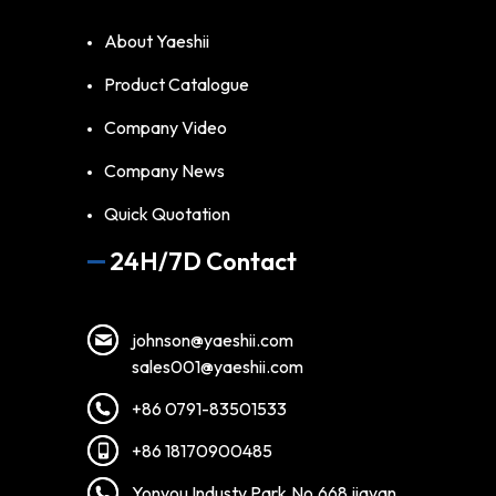
About Yaeshii
Product Catalogue
Company Video
Company News
Quick Quotation
24H/7D Contact
johnson@yaeshii.com
sales001@yaeshii.com
+86 0791-83501533
+86 18170900485
Yonyou Industy Park.No.668 jiayan