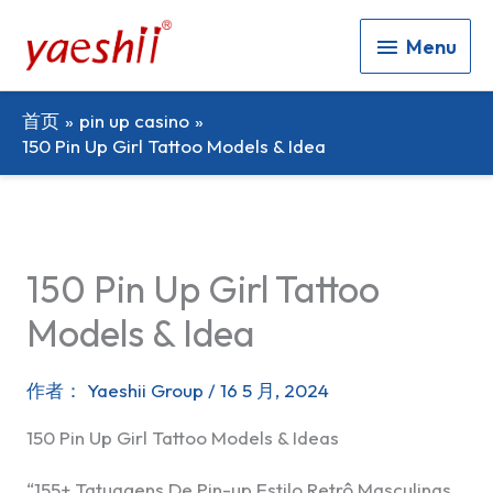
Menu
Menu
首页
pin up casino
150 Pin Up Girl Tattoo Models & Idea
150 Pin Up Girl Tattoo
Models & Idea
作者：
Yaeshii Group
/
16 5 月, 2024
150 Pin Up Girl Tattoo Models & Ideas
“155+ Tatuagens De Pin-up Estilo Retrô Masculinas